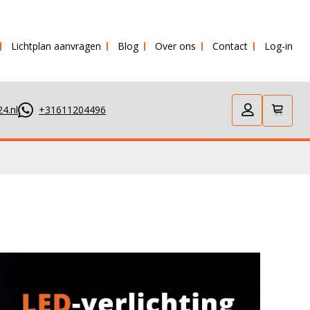
Lichtplan aanvragen
Blog
Over ons
Contact
Log-in
tuurd!
4.nl
+31611204496