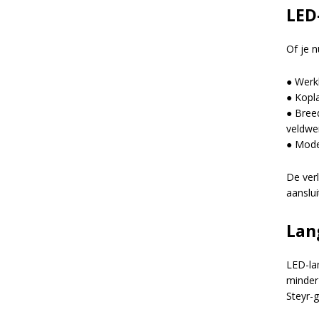
LED
e
:
Of je n
● Werk
● Kopla
● Breed
veldwe
● Model
De ver
aanslui
Lan
LED-la
minder
Steyr-g