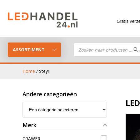
Gratis verzending
vanaf
Producten
zoeken
ASSORTIMENT
Home
/ Steyr
LED Guide
Andere categorieën
LED werkla
LED
Stel je eigen LED-pakket samen
LED aanhan
LED koplampen
Merk
verlichting
CRAWER