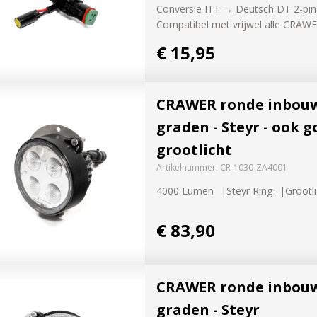
Conversie ITT → Deutsch DT 2-pin
Compatibel met vrijwel alle CRAW
€ 15,95
CRAWER ronde inbou
graden - Steyr - ook 
grootlicht
Artikelnummer:
CR-1030-ZA4001
4000 Lumen
Steyr Ring
Grootl
€ 83,90
CRAWER ronde inbou
graden - Steyr