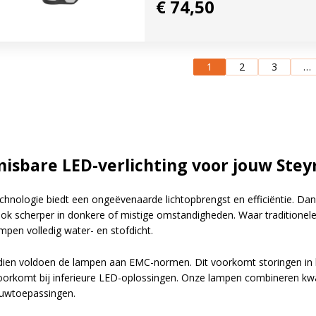
€ 74,50
 maand!
n een paar
1
2
3
…
isbare LED-verlichting voor jouw Stey
hnologie biedt een ongeëvenaarde lichtopbrengst en efficiëntie. Dankzij
ok scherper in donkere of mistige omstandigheden. Waar traditionele v
mpen volledig water- en stofdicht.
ien voldoen de lampen aan EMC-normen. Dit voorkomt storingen in
oorkomt bij inferieure LED-oplossingen. Onze lampen combineren kwal
uwtoepassingen.