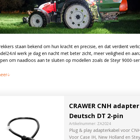
mpen
lampen
rekkers staan bekend om hun kracht en precisie, en dat verdient verl
el24.nl werk je dag en nacht met beter zicht, meer veiligheid en aanzi
ers
Welke lam
pen om naadloos aan te sluiten op modellen zoals de Steyr 9000-serie
trekker?
l- en
eer
Selecteer het 
ting
bekijk direct 
PROBEER NU
CRAWER CNH adapterk
ducten
Deutsch DT 2-pin
Artikelnummer:
ZA2024
Plug & play adapterkabel voor CNH
Voor Case IH, New Holland en Stey