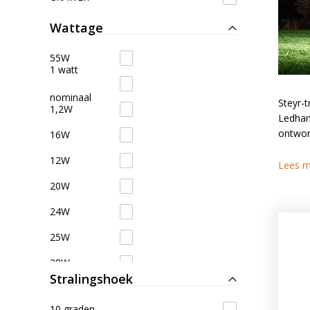
LED achterlichten
LED zwaaila
Wattage
55W
LED
LED breedtelampen
1 watt
markerings
nominaal
Steyr-t
1,2W
Ledhand
LED flitsers
LED verstral
ontwor
16W
12W
LED Hal,- sta
Lees m
LED sprayleds
gevelverlich
20W
24W
LED
Overige pro
25W
voordeelpakketten
28W
Stralingshoek
30W
10 graden