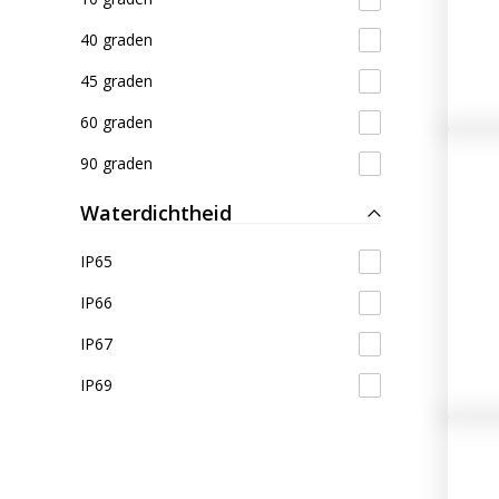
40W
40 graden
45W
45 graden
50W
60 graden
60W
90 graden
65W
Waterdichtheid
IP65
IP66
IP67
IP69