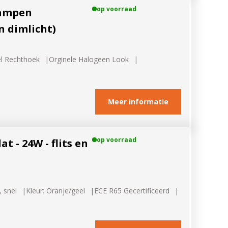
op voorraad
lampen
n dimlicht)
el Rechthoek
Orginele Halogeen Look
Meer informatie
op voorraad
 - 24W - flits en
, snel
Kleur: Oranje/geel
ECE R65 Gecertificeerd