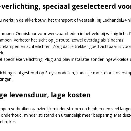
-verlichting, speciaal geselecteerd voo
u werkt in de akkerbouw, het transport of veeteelt, bij Ledhandel24.nl 
lampen: Onmisbaar voor werkzaamheden in het veld bij weinig licht. D
mpen: Verbeter het zicht op je route, zowel overdag als ’s nachts.
telampen en achterlichten: Zorg dat je trekker goed zichtbaar is voor 
rk.
-specifieke verlichting: Plug-and-play installatie zonder ingewikkelde
lichting is afgestemd op Steyr-modellen, zodat je moeiteloos overst
tingen.
ge levensduur, lage kosten
mpen verbruiken aanzienlijk minder stroom en hebben een veel langere
 onderhoud, minder stilstand en uiteindelijk meer besparing. Met dui
ebruiker.