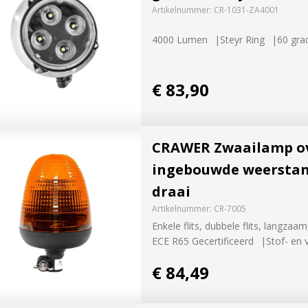
Artikelnummer:
CR-1031-ZA4001
4000 Lumen
Steyr Ring
60 gra
€ 83,90
CRAWER Zwaailamp o
ingebouwde weerstand 
draai
Artikelnummer:
CR-7005
Enkele flits, dubbele flits, langzaam
ECE R65 Gecertificeerd
Stof- en
€ 84,49