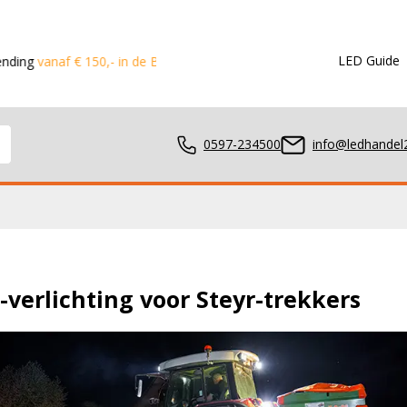
LED Guide
 € 150,- in de Benelux
Voor 15:00 besteld?
Dezelfde dag vers
0597-234500
info@ledhandel2
mpen
-verlichting voor Steyr-trekkers
ger