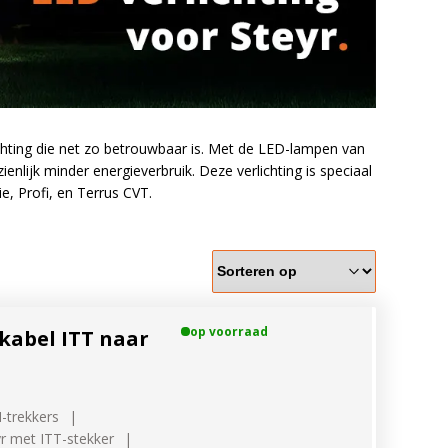
ichting die net zo betrouwbaar is. Met de LED-lampen van
enlijk minder energieverbruik. Deze verlichting is speciaal
pen passen op mijn
, Profi, en Terrus CVT.
merk, model en het bouwjaar van jouw trekker en
welke lampen de LED configurator jou aanbeveelt!
op voorraad
abel ITT naar
-trekkers
r met ITT-stekker