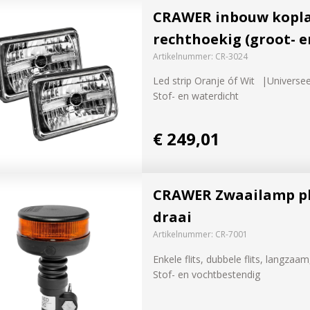
CRAWER inbouw kop
rechthoekig (groot- e
Artikelnummer:
CR-3024
Led strip Oranje óf Wit
Universe
Stof- en waterdicht
€ 249,01
CRAWER Zwaailamp plat
draai
te van nieuwe
Artikelnummer:
CR-7001
, promoties en
Enkele flits, dubbele flits, langzaam
uke
ijving via de
Stof- en vochtbestendig
 ontdek de
in je inbox. Deze