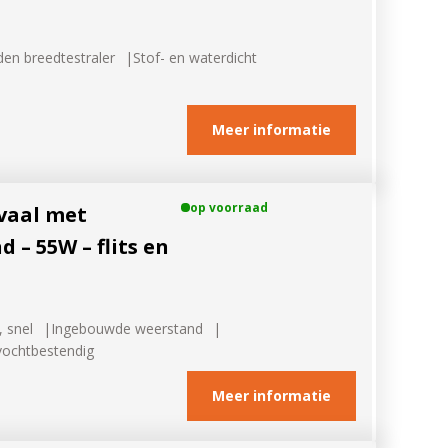
den breedtestraler
Stof- en waterdicht
Meer informatie
op voorraad
vaal met
– 55W – flits en
, snel
Ingebouwde weerstand
 vochtbestendig
Meer informatie