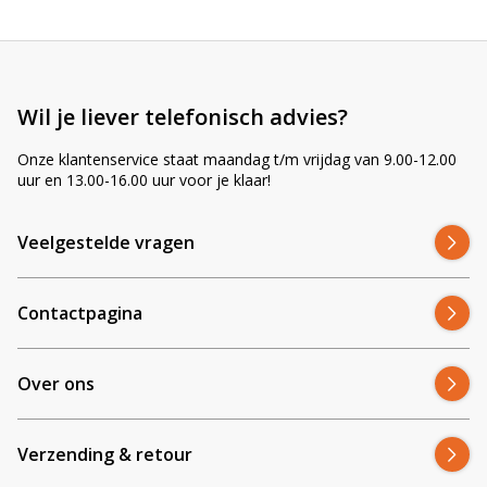
Onze LED-verlichting is radio-ontstoord, volledig waterdicht en
ontwikkeld voor langdurig gebruik onder zware omstandigheden.
Door slim in te kopen kunnen wij topkwaliteit leveren voor een
scherpe prijs.
Wil je liever telefonisch advies?
Onze klantenservice staat maandag t/m vrijdag van 9.00-12.00
uur en 13.00-16.00 uur voor je klaar!
De
CRAWER LED koplamp universeel dim-grootlicht
is dé
keuze voor wie veilig en helder wil blijven werken, dag en nacht.
Krachtig, duurzaam en eenvoudig te installeren. Voor 15:00
Veelgestelde vragen
besteld = vandaag verzonden.
Contactpagina
Over ons
Verzending & retour