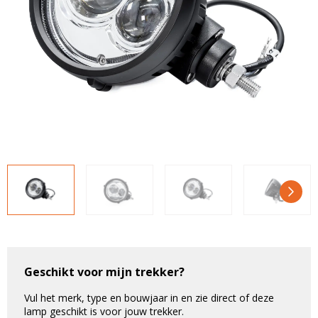
LED voordeelpakketten
LED voordeelpakketten
Overige producten
Overige producten
Bekijk alles
Blog
Over ons
Ervaringen
Gratis lichtplan
Klantenservice
0597-234500
info@ledhandel24.nl
+31611204496
Geschikt voor mijn trekker?
Vul het merk, type en bouwjaar in en zie direct of deze
lamp geschikt is voor jouw trekker.