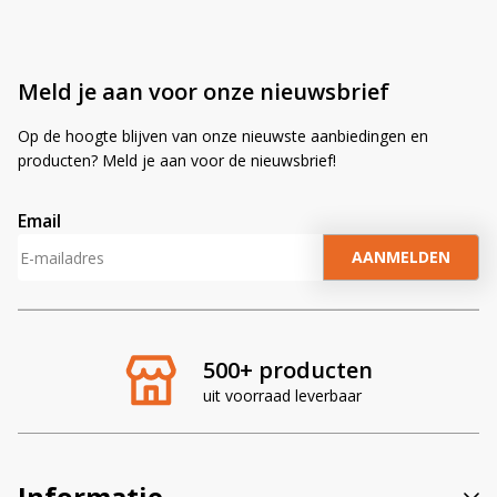
Meld je aan voor onze nieuwsbrief
Op de hoogte blijven van onze nieuwste aanbiedingen en
producten? Meld je aan voor de nieuwsbrief!
Email
A
l
t
e
r
500+ producten
n
uit voorraad leverbaar
a
t
i
v
Informatie