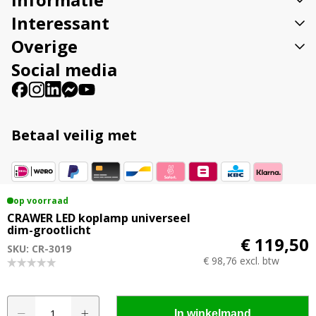
e
:
Interessant
Overige
Social media
Betaal veilig met
op voorraad
Vestigingsadres
CRAWER LED koplamp universeel
dim-grootlicht
Veenweg 23B 9561 TL Ter Apel
€ 119,50
SKU: CR-3019
€ 98,76 excl. btw
© 2015 - 2026 Ledhandel24.nl | Alle genoemde
CRAWER
A
In winkelmand