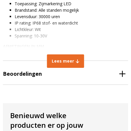
Toepassing: Zijmarkering LED
Brandstand: Alle standen mogelijk
Levensduur: 30000 uren
IP rating: IP68 stof- en waterdicht
Lichtkleur: Wit
Spanning: 10-30V
AFMETINGEN IN MM
Diameter lamp: 28 mm
Lees meer
Inbouw diameter: 19 mm
Dikte lamp: 19.1 mm
Beoordelingen
Inbouw dikte: 10.8 mm
Benieuwd welke
producten er op jouw