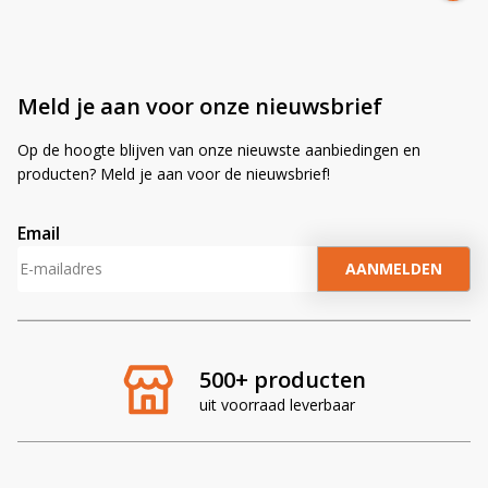
Meld je aan voor onze nieuwsbrief
Op de hoogte blijven van onze nieuwste aanbiedingen en
producten? Meld je aan voor de nieuwsbrief!
Email
A
l
t
e
r
500+ producten
n
uit voorraad leverbaar
a
t
i
v