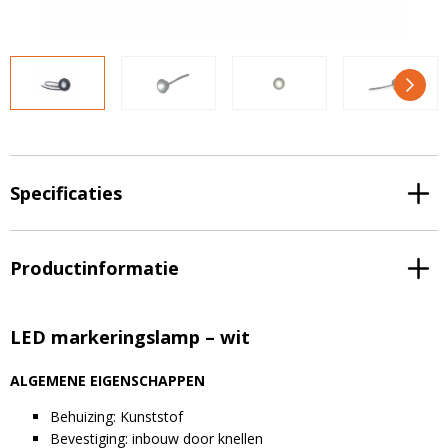
LED voordeelpakketten
LED voordeelpakketten
Overige producten
Overige producten
Bekijk alles
Blog
Over ons
Ervaringen
Specificaties
Gratis lichtplan
Klantenservice
Productinformatie
0597-234500
LED markeringslamp – wit
info@ledhandel24.nl
+31611204496
ALGEMENE EIGENSCHAPPEN
Behuizing: Kunststof
Bevestiging: inbouw door knellen