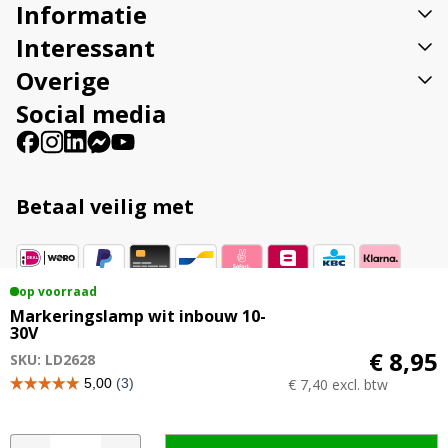
Informatie
e
:
Interessant
Overige
Social media
Betaal veilig met
op voorraad
Vestigingsadres
Markeringslamp wit inbouw 10-
30V
Veenweg 23B 9561 TL Ter Apel
€ 8,95
SKU: LD2628
€ 7,40 excl. btw
© 2015 - 2026 Ledhandel24.nl | Alle genoemde
Markeringslamp
A