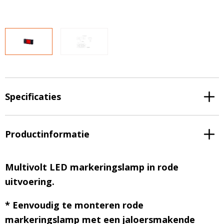
LED voordeelpakketten
LED voordeelpakketten
Overige producten
Overige producten
Bekijk alles
Blog
Over ons
Ervaringen
Specificaties
Gratis lichtplan
Klantenservice
Productinformatie
0597-234500
Multivolt LED markeringslamp in rode
info@ledhandel24.nl
uitvoering.
+31611204496
* Eenvoudig te monteren rode
markeringslamp met een jaloersmakende