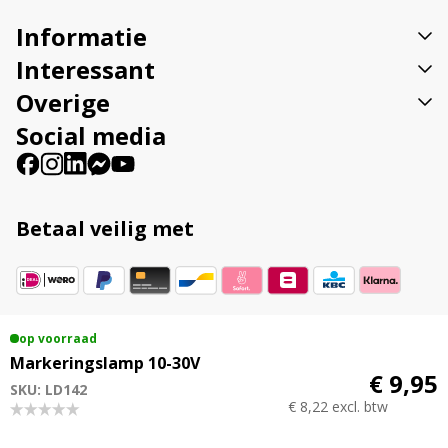
v
Informatie
e
:
Interessant
Overige
Social media
Betaal veilig met
Vestigingsadres
op voorraad
Veenweg 23B 9561 TL Ter Apel
Markeringslamp 10-30V
€ 9,95
SKU: LD142
€ 8,22 excl. btw