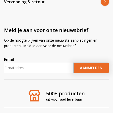
Verzending & retour
Meld je aan voor onze nieuwsbrief
Op de hoogte blijven van onze nieuwste aanbiedingen en
producten? Meld je aan voor de nieuwsbrief!
Email
A
l
t
e
r
500+ producten
n
uit voorraad leverbaar
a
t
i