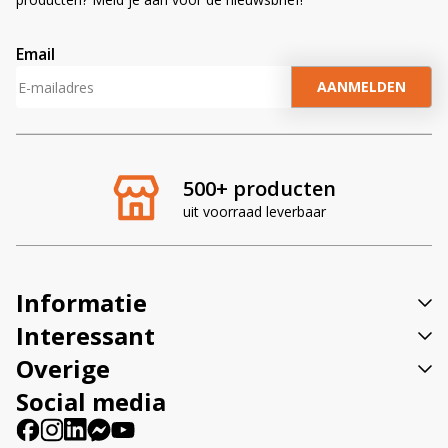
Email
A
l
t
e
r
500+ producten
n
uit voorraad leverbaar
a
t
i
v
Informatie
e
:
Interessant
Overige
Social media