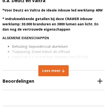
o.a. Deutz en Valtra
*Voor Deutz en Valtra de ideale inbouw led werklamp 40W
* Indrukwekkende getallen bij deze CRAWER inbouw
werklamp: 30.000 branduren en 3800 lumen aan licht. En
dan nog de vertrouwde eigenschappen
ALGEMENE EIGENSCHAPPEN
Behuizing: Gepoedercoat aluminium
Toepassing: Zowel indoor als offroad
Aantal led: 4 x 10 watt high intensity Cree XTE led
Lamp afwerking: PMMA
Brandstand: Verstelbaar, Alle standen mogelijk
Lees meer
Levensduur: +30.000 uren
IP rating: IP67 stof- en dompeldicht
Beoordelingen
EMC Radio ontstoord: CISPR Klasse 4
TECHNISCHE EIGENSCHAPPEN
Lichtintensiteit: 3800 Lumen
Lichtkleur: Koud wit