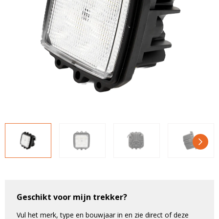
LED voordeelpakketten
LED voordeelpakketten
Overige producten
Overige producten
Bekijk alles
Blog
Over ons
Ervaringen
Gratis lichtplan
Klantenservice
0597-234500
info@ledhandel24.nl
+31611204496
Geschikt voor mijn trekker?
Vul het merk, type en bouwjaar in en zie direct of deze