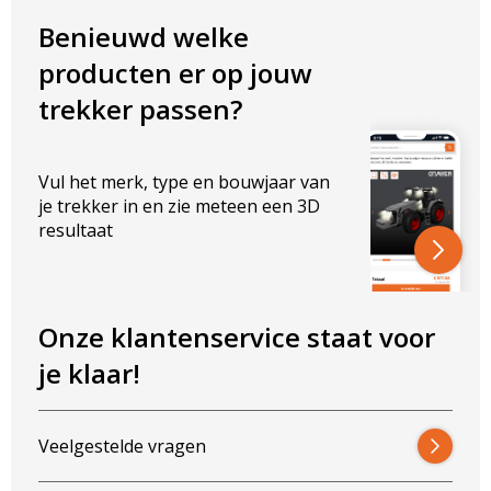
Kleurtemperatuur: 6000K
Benieuwd welke
ELEKTRISCHE EIGENSCHAPPEN
producten er op jouw
Vermogen: 40W
trekker passen?
Spanning: 10-32V
AFMETINGEN IN MM
Vul het merk, type en bouwjaar van
Breedte lamp: 100 mm
je trekker in en zie meteen een 3D
Hoogte lamp: 117 mm
resultaat
Dikte lamp: 77 mm
Een nieuwe 40 watt CRAWER inbouw werklamp
met een lichtopbrengst van maar liefst 3800
Onze klantenservice staat voor
lumen. De werklamp is geschikt voor o.a.
je klaar!
Deutz Agrotron en Valtra tractoren.
Nieuw! 3800 lumen met de 40 watt CRAWER inbouw
Veelgestelde vragen
werklamp
Een ongelooflijke lichtbron die onder meer geschikt is voor de