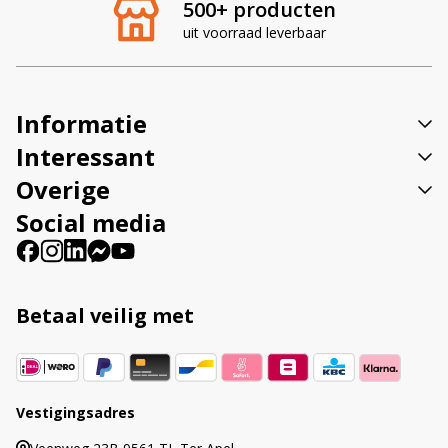
500+ producten
n
uit voorraad leverbaar
a
t
i
v
Informatie
e
:
Interessant
Overige
Social media
Betaal veilig met
Vestigingsadres