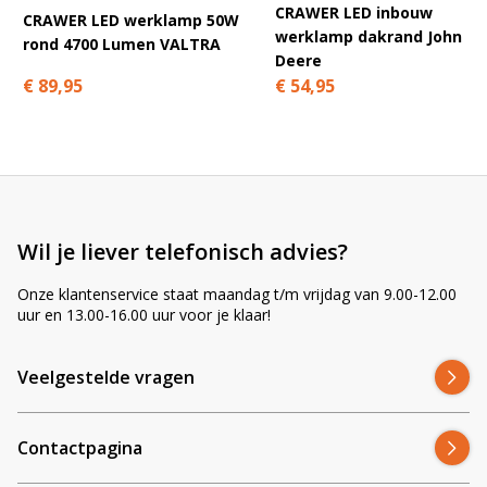
Keurtemperatuur 6000K – helder wit licht;
CRAWER LED inbouw
CRAWER LED werklamp 50W
Geschikt voor 10 tot 32 volt DC.
werklamp dakrand John
rond 4700 Lumen VALTRA
Deere
Deze inbouw lamp maakt de aanschaf extra voordelig want met
€ 89,95
€ 54,95
meer dan 30.000 branduren kost de lamp 0.001 euro per uur. Fijn
voor uw portemonnee en geheel volgens onze stelregel:
Ledhandel24.nl, voor het beste licht tegen de scherpste
prijs!
Wil je liever telefonisch advies?
Onze klantenservice staat maandag t/m vrijdag van 9.00-12.00
uur en 13.00-16.00 uur voor je klaar!
Veelgestelde vragen
Contactpagina