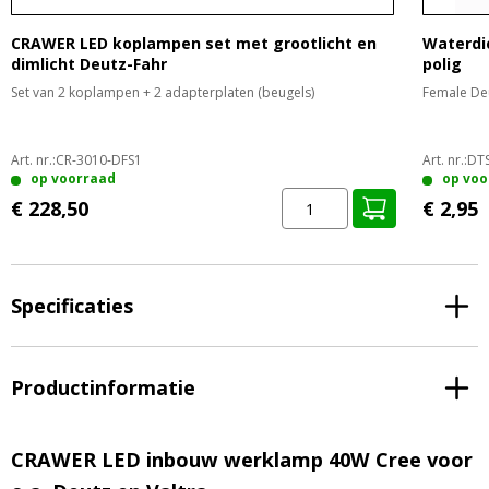
CRAWER LED koplampen set met grootlicht en
Waterdi
dimlicht Deutz-Fahr
polig
Set van 2 koplampen + 2 adapterplaten (beugels)
Female De
Art. nr.:
CR-3010-DFS1
Art. nr.:
DT
op voorraad
op voo
€ 228,50
€ 2,95
Specificaties
Productinformatie
CRAWER LED inbouw werklamp 40W Cree voor