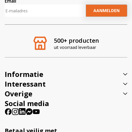
Email
A
l
t
e
r
500+ producten
n
uit voorraad leverbaar
a
t
i
v
Informatie
e
:
Interessant
Overige
Social media
Betaal veilig met