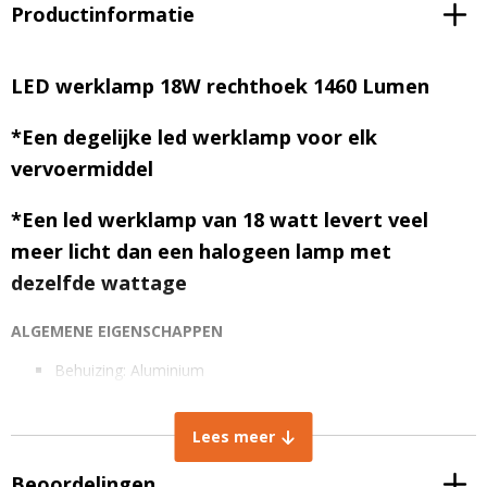
Productinformatie
LED werklamp 18W rechthoek 1460 Lumen
*Een degelijke led werklamp voor elk
vervoermiddel
*Een led werklamp van 18 watt levert veel
meer licht dan een halogeen lamp met
dezelfde wattage
ALGEMENE EIGENSCHAPPEN
Behuizing: Aluminium
Kabel: inclusief 2 polige kabel, 30 cm
Aantal led: 6 x 3W led chips
Lees meer
Levensduur: +30.000 uur
IP rating: IP67 stof- en dompeldicht
Beoordelingen