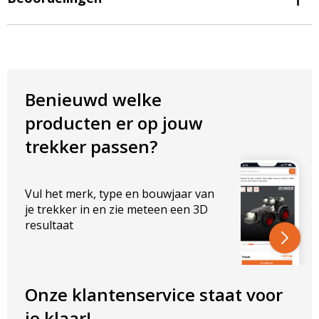
TECHNISCHE EIGENSCHAPPEN
Lichtintensiteit: 1460 Lumen
Lichtkleur: Wit
Kleurtemperatuur: 6000K
Stralingshoek: 60 graden
Benieuwd welke
ELEKTRISCHE EIGENSCHAPPEN
producten er op jouw
Vermogen: 18W
trekker passen?
Spanning: 10-30V
AFMETINGEN IN MM
Vul het merk, type en bouwjaar van
Breedte lamp: 110 mm
je trekker in en zie meteen een 3D
Hoogte lamp: 60 mm
resultaat
Hoogte lamp: 80 mm, inclusief beugel
Dikte lamp: 45 mm
Een aantrekkelijke rechthoekige werklamp voor alle
Onze klantenservice staat voor
doeleinden.
Niet elke led werklamp hoeft maximale specificaties te hebben.
je klaar!