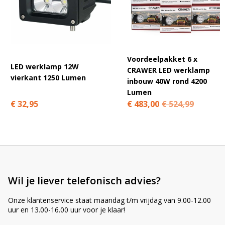
wanneer ze aan onze hoge normen voldoen. Criteria als
A
degelijkheid, veiligheid, vormgeving, duurzaamheid en
l
betaalbaarheid komen altijd voorbij. Daarbij hebben wij maar een
t
doel en dat is dat je altijd vertrouwen kunt hebben in onze
e
producten, onze service en klantvriendelijkheid. Onthoud gerust
r
ons uitgangspunt:
Ledhandel24.nl, voor het beste licht tegen
Voordeelpakket 6 x
n
LED werklamp 12W
de scherpste prijs!
CRAWER LED werklamp
a
vierkant 1250 Lumen
inbouw 40W rond 4200
t
Lumen
i
€ 32,95
€ 483,00
€ 524,99
v
e
:
Wil je liever telefonisch advies?
Onze klantenservice staat maandag t/m vrijdag van 9.00-12.00
uur en 13.00-16.00 uur voor je klaar!