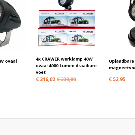
el24.nl?
hebben meer dan 2.500 positieve reviews via
s en helpen je graag bij het maken van de juiste
4x CRAWER werklamp 40W
0W ovaal
Oplaadbare
ovaal 4000 Lumen draaibare
magneetvo
0W CREE LED-lamp met 4000 lumen. Vragen over de
voet
 mee.
€ 52,95
€ 316,02
€ 339,80