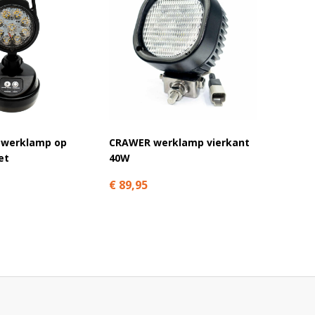
CRAWE
 werklamp op
CRAWER werklamp vierkant
ovaal 
et
40W
verste
€ 89,95
€ 68,9