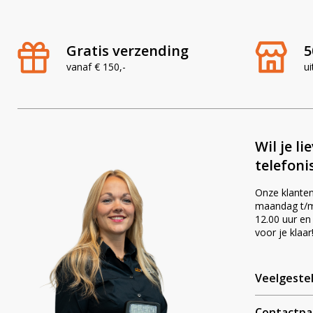
Gratis verzending
5
vanaf € 150,-
ui
Wil je li
telefoni
Onze klanten
maandag t/m 
12.00 uur en
voor je klaar
Veelgeste
Contactpa