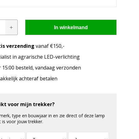
In winkelmand
tis verzending
vanaf €150,-
ialist in agrarische LED-verlichting
pen passen op mijn
 15:00 besteld, vandaag verzonden
merk, model en het bouwjaar van jouw trekker en
kkelijk achteraf betalen
welke lampen de LED configurator jou aanbeveelt!
ikt voor mijn trekker?
 merk, type en bouwjaar in en zie direct of deze lamp
t is voor jouw trekker.