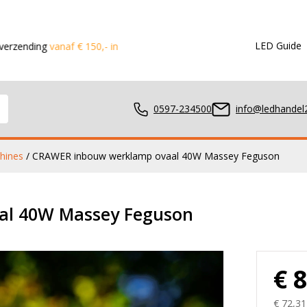
LED Guide
af € 150,- in de Benelux
Voor 15:00 besteld?
Dezelfde dag ver
0597-234500
info@ledhandel2
hines
/ CRAWER inbouw werklamp ovaal 40W Massey Feguson
mpen
al 40W Massey Feguson
ger
€ 
€ 72,31