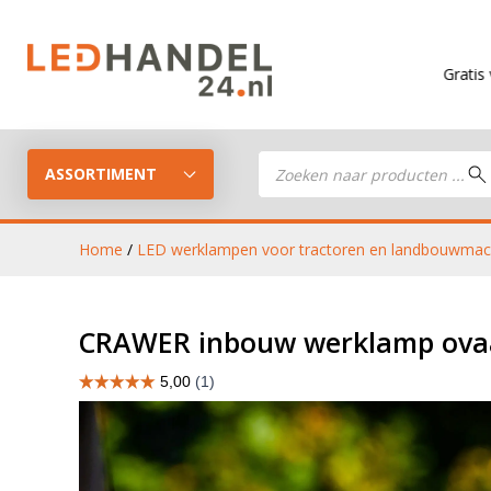
Gratis verzending
van
Producten
zoeken
ASSORTIMENT
Home
/
LED werklampen voor tractoren en landbouwmac
LED Guide
LED werkla
CRAWER inbouw werklamp ova
Stel je eigen LED-pakket samen
LED aanhan
LED koplampen
verlichting