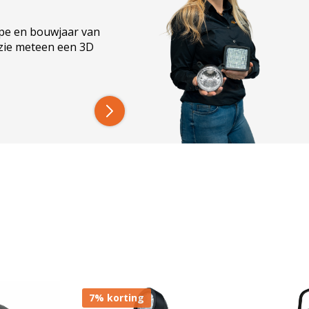
 onderdompeling, wat vocht in de behuizing en
IP67 en IP68?
.
ype en bouwjaar van
 een LED-lamp de radio of boordelektronica storen.
 zie meteen een 3D
onica zonder storing.
7% korting