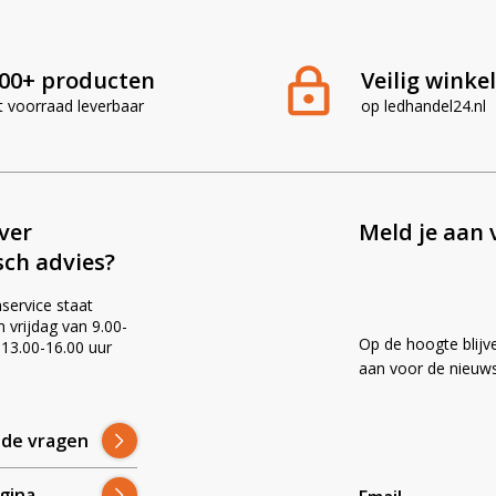
00+ producten
Veilig winke
t voorraad leverbaar
op ledhandel24.nl
ever
Meld je aan 
sch advies?
service staat
vrijdag van 9.00-
Op de hoogte blijv
 13.00-16.00 uur
!
aan voor de nieuws
lde vragen
gina