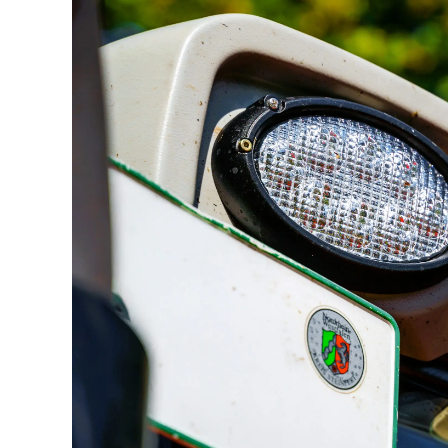
LED achterlichten
LED zwaaila
LED
LED breedtelampen
markerings
LED flitsers
LED verstral
LED Hal,- sta
LED sprayleds
gevelverlich
LED
Overige pro
voordeelpakketten