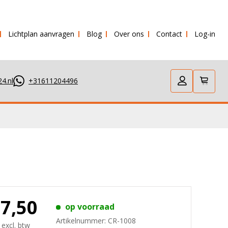
Lichtplan aanvragen
Blog
Over ons
Contact
Log-in
stuurd!
4.nl
+31611204496
87,50
op voorraad
Artikelnummer:
CR-1008
 excl. btw