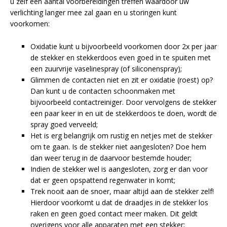
u zelf een aantal voorbereidingen treffen waardoor uw
verlichting langer mee zal gaan en u storingen kunt
voorkomen:
Oxidatie kunt u bijvoorbeeld voorkomen door 2x per jaar
de stekker en stekkerdoos even goed in te spuiten met
een zuurvrije vaselinespray (of siliconenspray);
Glimmen de contacten niet en zit er oxidatie (roest) op?
Dan kunt u de contacten schoonmaken met
bijvoorbeeld contactreiniger. Door vervolgens de stekker
een paar keer in en uit de stekkerdoos te doen, wordt de
spray goed verveeld;
Het is erg belangrijk om rustig en netjes met de stekker
om te gaan. Is de stekker niet aangesloten? Doe hem
dan weer terug in de daarvoor bestemde houder;
Indien de stekker wel is aangesloten, zorg er dan voor
dat er geen opspattend regenwater in komt;
Trek nooit aan de snoer, maar altijd aan de stekker zelf!
Hierdoor voorkomt u dat de draadjes in de stekker los
raken en geen goed contact meer maken. Dit geldt
overigens voor alle apparaten met een stekker;