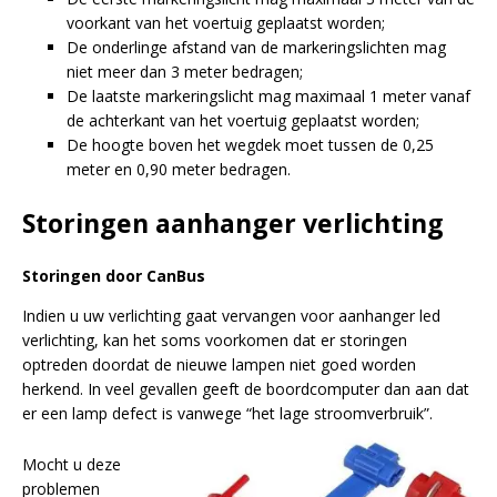
l
voorkant van het voertuig geplaatst worden;
t
De onderlinge afstand van de markeringslichten mag
e
niet meer dan 3 meter bedragen;
r
De laatste markeringslicht mag maximaal 1 meter vanaf
n
de achterkant van het voertuig geplaatst worden;
a
De hoogte boven het wegdek moet tussen de 0,25
t
meter en 0,90 meter bedragen.
i
v
Storingen aanhanger verlichting
e
:
Storingen door CanBus
Indien u uw verlichting gaat vervangen voor aanhanger led
verlichting, kan het soms voorkomen dat er storingen
optreden doordat de nieuwe lampen niet goed worden
herkend. In veel gevallen geeft de boordcomputer dan aan dat
er een lamp defect is vanwege “het lage stroomverbruik”.
Mocht u deze
problemen