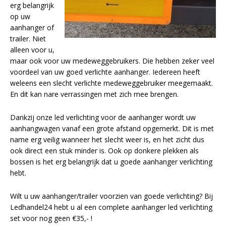
LED voordeelpakketten
erg belangrijk
LED voordeelpakketten
op uw
Overige producten
Overige producten
aanhanger of
trailer. Niet
Bekijk alles
Blog
alleen voor u,
maar ook voor uw medeweggebruikers. Die hebben zeker veel
Over ons
voordeel van uw goed verlichte aanhanger. Iedereen heeft
weleens een slecht verlichte medeweggebruiker meegemaakt.
Ervaringen
En dit kan nare verrassingen met zich mee brengen.
Gratis lichtplan
Dankzij onze led verlichting voor de aanhanger wordt uw
aanhangwagen vanaf een grote afstand opgemerkt. Dit is met
Klantenservice
name erg veilig wanneer het slecht weer is, en het zicht dus
ook direct een stuk minder is. Ook op donkere plekken als
bossen is het erg belangrijk dat u goede aanhanger verlichting
0597-234500
hebt.
info@ledhandel24.nl
+31611204496
Wilt u uw aanhanger/trailer voorzien van goede verlichting? Bij
Ledhandel24 hebt u al een complete aanhanger led verlichting
set voor nog geen €35,- !