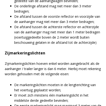
gedeelte van de aanhangwagen bevinden;
De onderlinge afstand mag niet meer dan 3 meter
bedragen;
De afstand tussen de voorste reflector en voorzijde van
de aanhanger mag niet meer dan 3 meter bedragen;
De afstand tussen de achterste reflector en achterzijde
Blijf op de hoogte van nieuwe product
van de aanhanger mag niet meer dan 1 meter bedragen
updates, promoties en aanbiedingen, leuke
(voertuiggedeelte boven de 2 meter wordt buiten
Bevestig je inschrijving via de bevestigingsmail
klantverhalen en ontdek de klantfoto van de
beschouwing gelaten in de afstand tot de achterzijde)
in je inbox. Deze ontvang je binnen een paar
maand!
minuten.
Zijmarkeringslichten
Email
Zijmarkeringslichten hoeven enkel worden aangebracht als de
aanhanger / trailer langer is dan 6 meter. Hierbij moet rekening
worden gehouden met de volgende eisen:
De markeringslichten moeten in de lengterichting van
het voertuig geplaatst worden;
Er moet zich minstens één markeringslicht in het
middelste derde gedeelte bevinden;
A
De eerste markeringslicht mag maximaal 3 meter van de