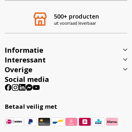
e
r
500+ producten
n
uit voorraad leverbaar
a
t
i
v
Informatie
e
:
Interessant
Overige
Social media
Betaal veilig met