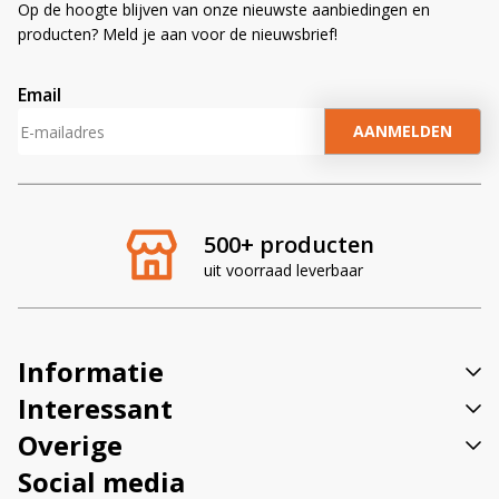
Op de hoogte blijven van onze nieuwste aanbiedingen en
producten? Meld je aan voor de nieuwsbrief!
Email
A
l
t
e
r
500+ producten
n
uit voorraad leverbaar
a
t
i
v
Informatie
e
:
Interessant
Overige
Social media