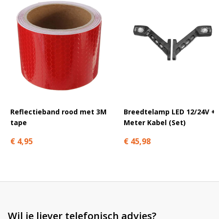
A
l
t
e
r
n
a
t
Reflectieband rood met 3M
Breedtelamp LED 12/24V + 
i
tape
Meter Kabel (Set)
v
e
€ 4,95
€ 45,98
:
Wil je liever telefonisch advies?