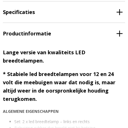
Specificaties
Productinformatie
Lange versie van kwaliteits LED
breedtelampen.
* Stabiele led breedtelampen voor 12 en 24
volt die meebuigen waar dat nodig is, maar
altijd weer in de oorspronkelijke houding
terugkomen.
ALGEMENE EIGENSCHAPPEN
Set: 2 x led breedtelamp – links en rechts
Behuizing: rubber dus breekt niet bij botsing