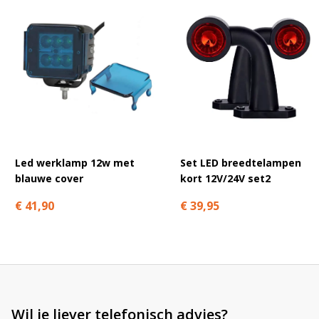
A
l
t
e
r
n
a
t
Led werklamp 12w met
Set LED breedtelampen
i
blauwe cover
kort 12V/24V set2
v
e
€ 41,90
€ 39,95
:
Wil je liever telefonisch advies?