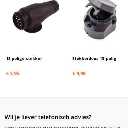
2 lampen
.
Veelgestelde vragen – ZA2014
Heeft dit relais een houder nodig?
13 polige stekker
Stekkerdoos 13-polig
Is dit relais waterdicht?
€ 5,95
€ 9,98
Werkt het ook op 24V?
Het product is uitverkocht – wat nu?
Wil je liever telefonisch advies?