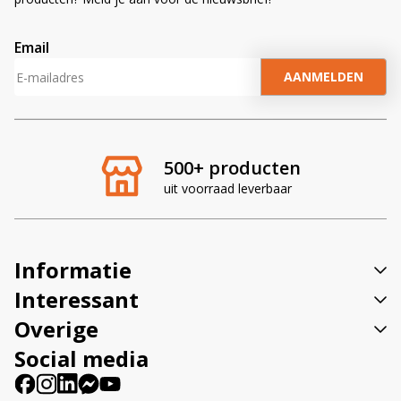
Email
A
l
t
e
r
500+ producten
n
uit voorraad leverbaar
a
t
i
v
Informatie
e
:
Interessant
Overige
Social media