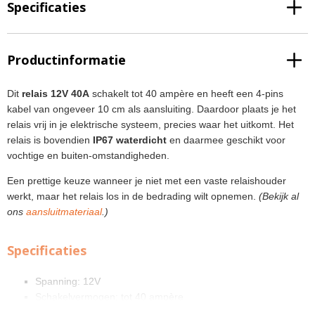
Specificaties
Productinformatie
Dit
relais 12V 40A
schakelt tot 40 ampère en heeft een 4-pins
kabel van ongeveer 10 cm als aansluiting. Daardoor plaats je het
relais vrij in je elektrische systeem, precies waar het uitkomt. Het
relais is bovendien
IP67 waterdicht
en daarmee geschikt voor
vochtige en buiten-omstandigheden.
Een prettige keuze wanneer je niet met een vaste relaishouder
werkt, maar het relais los in de bedrading wilt opnemen.
(Bekijk al
ons
aansluitmateriaal
.)
Specificaties
Spanning: 12V
Schakelvermogen: tot 40 ampère
Aansluiting: 4-pins kabel (pigtail), ca. 10 cm