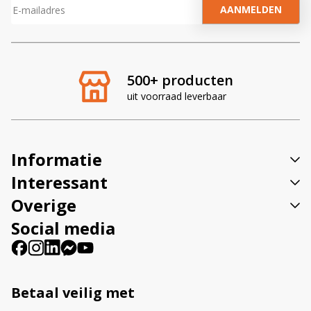
A
l
t
e
r
500+ producten
n
uit voorraad leverbaar
a
t
i
v
Informatie
e
:
Interessant
Overige
Social media
Betaal veilig met