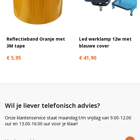
A
l
t
e
r
n
Reflectieband Oranje met
Led werklamp 12w met
a
3M tape
blauwe cover
t
€ 5,95
€ 41,90
i
v
e
:
Wil je liever telefonisch advies?
Onze klantenservice staat maandag t/m vrijdag van 9.00-12.00
uur en 13.00-16.00 uur voor je klaar!