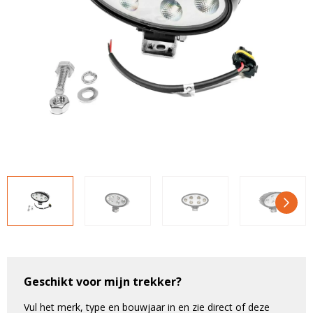
LED voordeelpakketten
LED voordeelpakketten
Overige producten
Overige producten
Bekijk alles
Blog
Over ons
Ervaringen
Gratis lichtplan
Klantenservice
0597-234500
info@ledhandel24.nl
+31611204496
Geschikt voor mijn trekker?
Vul het merk, type en bouwjaar in en zie direct of deze