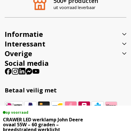
500+ producten
n
uit voorraad leverbaar
a
t
i
v
Informatie
e
:
Interessant
Overige
Social media
Betaal veilig met
op voorraad
Vestigingsadres
CRAWER LED werklamp John Deere
ovaal 55W – 60 graden –
breedstralend werklicht
Veenweg 23B 9561 TL Ter Apel