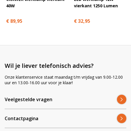
40W
vierkant 1250 Lumen
Past deze lamp op mijn John Deere trekker?
€ 89,95
€ 32,95
Wat is het verschil tussen 60° en 40° lichtbundel?
Is deze lamp waterdicht en storingsvrij?
Wil je liever telefonisch advies?
Kan ik deze lamp combineren met andere
CRAWER-modellen?
Onze klantenservice staat maandag t/m vrijdag van 9.00-12.00
uur en 13.00-16.00 uur voor je klaar!
Veelgestelde vragen
Waarom Ledhandel24.nl?
✔ Specialist in LED-verlichting voor landbouwmachines
Contactpagina
✔ Meer dan 2.500 positieve recensies
✔ Snelle levering en deskundig advies