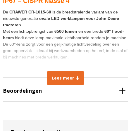
IP67 – CISPR klasse 4
De
CRAWER CR-1015-60
is de breedstralende variant van de
nieuwste generatie
ovale LED-werklampen voor John Deere-
tractoren
.
Met een lichtopbrengst van
6500 lumen
en een brede
60° flood-
beam
biedt deze lamp maximale zichtbaarheid rondom je machine.
De 60°-lens zorgt voor een gelijkmatige lichtverdeling over een
groot oppervlak – ideaal bij werkzaamheden op het erf, in de stal of
bij machines met brede werktuigen.
Dankzij het vernieuwde ontwerp en de geïntegreerde
montagepunten vervang je de originele halogeenlamp eenvoudig,
Lees meer
zonder aanpassingen aan het armatuur.
Beoordelingen
Waarom kiezen voor de CR-1015-60?
Deze lamp is ontworpen als
plug-&-play vervanger
voor de
originele John Deere halogeenlampen uit de R- en M-serie.
De vorige generatie (CR-1015) stond al bekend om zijn
betrouwbaarheid en lichtkwaliteit, maar de nieuwe uitvoering is nóg