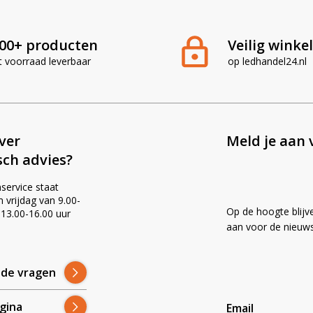
00+ producten
Veilig winke
t voorraad leverbaar
op ledhandel24.nl
ever
Meld je aan 
sch advies?
service staat
vrijdag van 9.00-
Op de hoogte blijv
 13.00-16.00 uur
!
aan voor de nieuws
lde vragen
gina
Email