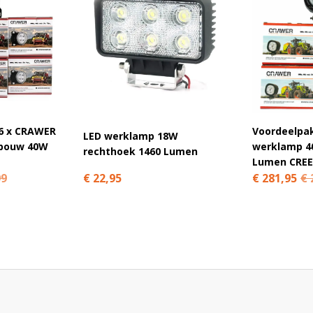
del24.nl?
g voor landbouwmachines
tieve recensies
eskundig advies
 prijzen
6 x CRAWER
Voordeelpa
LED werklamp 18W
nbouw 40W
werklamp 4
rechthoek 1460 Lumen
Lumen CREE
€ 22,95
99
€ 281,95
€ 