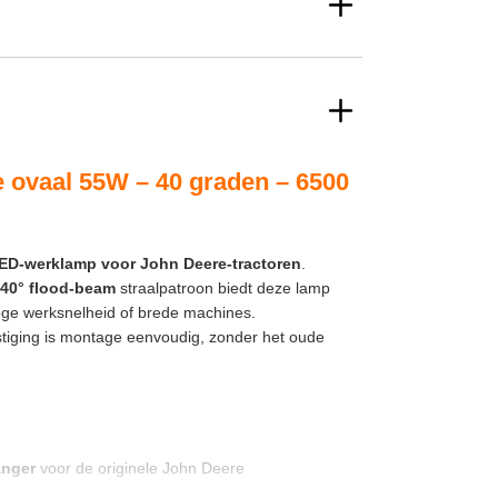
vaal 55W – 40 graden – 6500
ED-werklamp voor John Deere-tractoren
.
40° flood-beam
straalpatroon biedt deze lamp
j hoge werksnelheid of brede machines.
tiging is montage eenvoudig, zonder het oude
anger
voor de originele John Deere