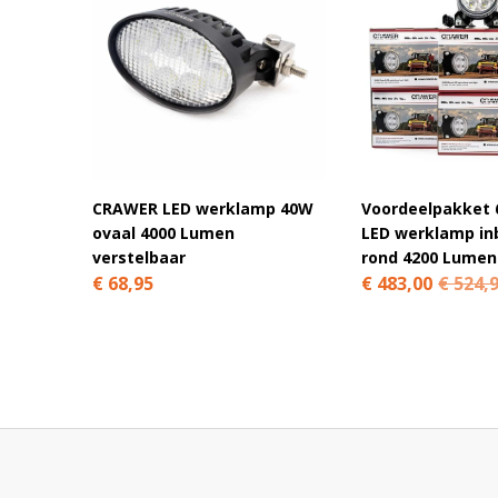
Waarom Ledhan
✔ Specialist in LED-verlichtin
✔ Meer dan 2.500 posi
✔ Snelle levering en d
✔ Altijd scherpe
CRAWER LED werklamp 40W
Voordeelpakket 
ovaal 4000 Lumen
LED werklamp i
verstelbaar
rond 4200 Lumen
€ 68,95
€ 483,00
€ 524,