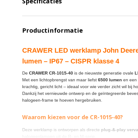
Specificaties
Productinformatie
CRAWER LED werklamp John Deere o
lumen – IP67 – CISPR klasse 4
De
CRAWER CR-1015-40
is de nieuwste generatie ovale
L
Met een lichtopbrengst van maar liefst
6500 lumen
en een
krachtig, gericht licht – ideaal voor wie verder zicht wil bi
Dankzij het vernieuwde ontwerp en de geïntegreerde beves
halogeen-frame te hoeven hergebruiken.
Waarom kiezen voor de CR-1015-40?
Deze werklamp is ontworpen als directe
plug-&-play verv
halogeenlampen uit de R- en M-serie.