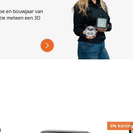
ype en bouwjaar van
klamp
 zie meteen een 3D
elgestelde vragen
el?
ER-modellen?
6% kortin