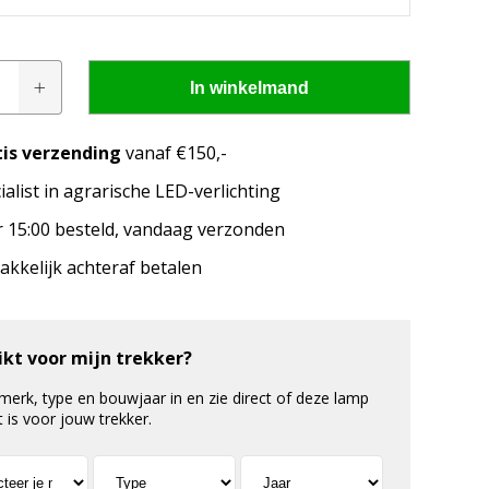
In winkelmand
tis verzending
vanaf €150,-
ialist in agrarische LED-verlichting
pen passen op mijn
 15:00 besteld, vandaag verzonden
kkelijk achteraf betalen
merk, model en het bouwjaar van jouw trekker en
welke lampen de LED configurator jou aanbeveelt!
ikt voor mijn trekker?
 merk, type en bouwjaar in en zie direct of deze lamp
t is voor jouw trekker.