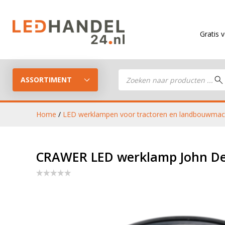
Gratis verzending
v
Producten
zoeken
ASSORTIMENT
Home
/
LED werklampen voor tractoren en landbouwmac
LED Guide
LED werkla
CRAWER LED werklamp John Deer
Stel je eigen LED-pakket samen
LED aanhan
LED koplampen
verlichting