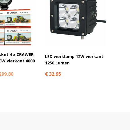
kket 4 x CRAWER
LED werklamp 12W vierkant
CRAWER
0W vierkant 4000
1250 Lumen
magnee
€ 32,95
€ 27,9
299,80