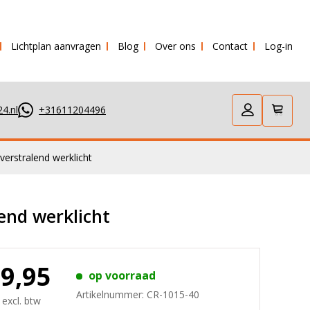
Lichtplan aanvragen
Blog
Over ons
Contact
Log-in
verstuurd!
4.nl
+31611204496
rstralend werklicht
end werklicht
89,95
op voorraad
Artikelnummer:
CR-1015-40
 excl. btw