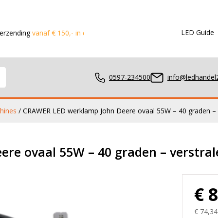
LED Guide
anaf € 150,- in de Benelux
Voor 15:00 besteld?
Dezelfde dag 
0597-234500
info@ledhandel2
hines
/ CRAWER LED werklamp John Deere ovaal 55W – 40 graden – ve
mpen
e ovaal 55W – 40 graden – verstral
ger
€ 
€ 74,34