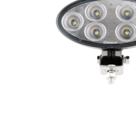
LED achterlichten
LED zwaaila
LED
LED breedtelampen
markerings
LED flitsers
LED verstral
LED Hal,- sta
LED sprayleds
gevelverlich
LED
Overige pro
voordeelpakketten