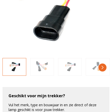
LED voordeelpakketten
LED voordeelpakketten
Overige producten
Overige producten
Bekijk alles
Blog
Over ons
Ervaringen
Gratis lichtplan
Klantenservice
0597-234500
info@ledhandel24.nl
+31611204496
Geschikt voor mijn trekker?
Vul het merk, type en bouwjaar in en zie direct of deze
lamp geschikt is voor jouw trekker.