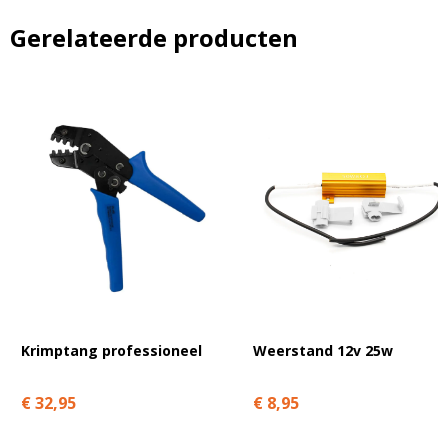
Gerelateerde producten
A
l
t
e
r
n
a
t
i
v
e
Krimptang professioneel
Weerstand 12v 25w
:
€ 32,95
€ 8,95