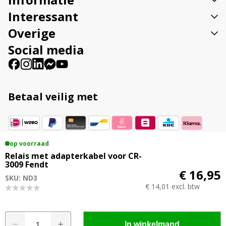
e
:
Interessant
Overige
Social media
Betaal veilig met
op voorraad
Vestigingsadres
Relais met adapterkabel voor CR-
3009 Fendt
Veenweg 23B 9561 TL Ter Apel
€ 16,95
SKU: ND3
€ 14,01 excl. btw
© 2015 - 2026 Ledhandel24.nl | Alle genoemde
Relais
A
In winkelmand