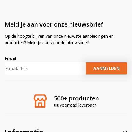
Meld je aan voor onze nieuwsbrief
Op de hoogte blijven van onze nieuwste aanbiedingen en
producten? Meld je aan voor de nieuwsbrief!
Email
A
l
t
e
r
500+ producten
n
uit voorraad leverbaar
a
t
i
v
Informatie