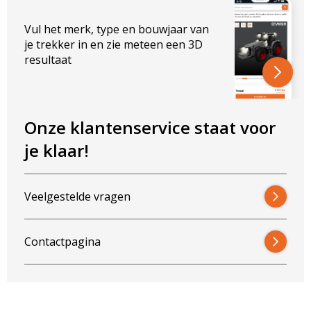
Vul het merk, type en bouwjaar van
je trekker in en zie meteen een 3D
resultaat
Onze klantenservice staat voor
je klaar!
Blijf op de hoogte van nieuwe product
Veelgestelde vragen
updates, promoties en aanbiedingen, leuke
Bevestig je inschrijving via de bevestigingsmail
klantverhalen en ontdek de klantfoto van de
in je inbox. Deze ontvang je binnen een paar
maand!
Contactpagina
minuten.
Email