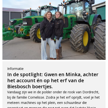
Blijf op de hoogte van nieuwe product
updates, promoties en aanbiedingen, leuke
Bevestig je inschrijving via de bevestigingsmail
klantverhalen en ontdek de klantfoto van de
in je inbox. Deze ontvang je binnen een paar
maand!
minuten.
Informatie
Email
In de spotlight: Gwen en Minka, achter
het account én op het erf van de
Biesbosch boertjes.
Vandaag zijn we in de polder onder de rook van Dordrecht,
bij de familie Cornelisse. Zodra je het erf oprijdt, voel je het
meteen: machines op het plein, een schuurdeur die
openstaat en mensen die nog net even dat laatste klusje