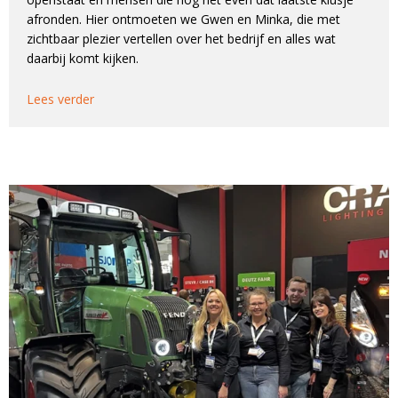
afronden. Hier ontmoeten we Gwen en Minka, die met
A
zichtbaar plezier vertellen over het bedrijf en alles wat
l
daarbij komt kijken.
t
e
Lees verder
r
n
a
t
i
v
e
: