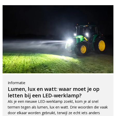
LED voordeelpakketten
LED voordeelpakketten
Overige producten
Overige producten
Bekijk alles
Blog
Over ons
Ervaringen
Gratis lichtplan
Klantenservice
Informatie
0597-234500
Lumen, lux en watt: waar moet je op
info@ledhandel24.nl
letten bij een LED-werklamp?
+31611204496
Als je een nieuwe LED-werklamp zoekt, kom je al snel
termen tegen als lumen, lux en watt. Drie woorden die vaak
door elkaar worden gebruikt, terwijl ze echt iets anders