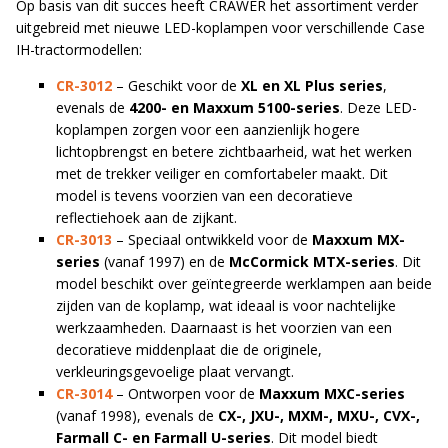
Op basis van dit succes heeft CRAWER het assortiment verder
uitgebreid met nieuwe LED-koplampen voor verschillende Case
IH-tractormodellen:
CR-3012
– Geschikt voor de
XL en XL Plus series
,
evenals de
4200- en Maxxum 5100-series
. Deze LED-
koplampen zorgen voor een aanzienlijk hogere
lichtopbrengst en betere zichtbaarheid, wat het werken
met de trekker veiliger en comfortabeler maakt. Dit
model is tevens voorzien van een decoratieve
reflectiehoek aan de zijkant.
CR-3013
– Speciaal ontwikkeld voor de
Maxxum MX-
series
(vanaf 1997) en de
McCormick MTX-series
. Dit
model beschikt over geïntegreerde werklampen aan beide
zijden van de koplamp, wat ideaal is voor nachtelijke
werkzaamheden. Daarnaast is het voorzien van een
decoratieve middenplaat die de originele,
verkleuringsgevoelige plaat vervangt.
CR-3014
– Ontworpen voor de
Maxxum MXC-series
(vanaf 1998), evenals de
CX-, JXU-, MXM-, MXU-, CVX-,
Farmall C- en Farmall U-series
. Dit model biedt