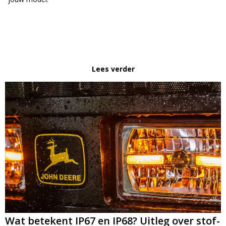
A
l
Lees verder
t
e
r
n
a
t
i
v
e
:
Wat betekent IP67 en IP68? Uitleg over stof-