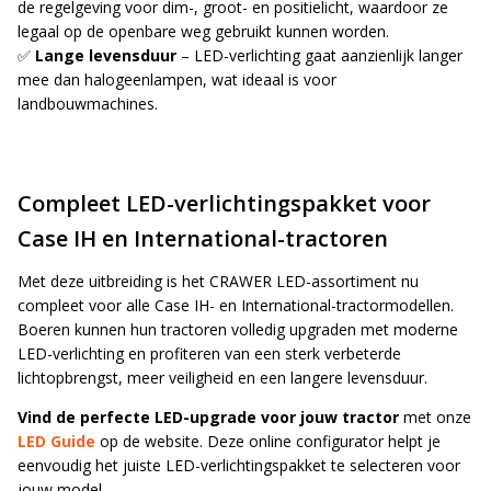
de regelgeving voor dim-, groot- en positielicht, waardoor ze
legaal op de openbare weg gebruikt kunnen worden.
✅
Lange levensduur
– LED-verlichting gaat aanzienlijk langer
mee dan halogeenlampen, wat ideaal is voor
landbouwmachines.
Compleet LED-verlichtingspakket voor
Case IH en International-tractoren
Blijf op de hoogte van nieuwe product
Met deze uitbreiding is het CRAWER LED-assortiment nu
updates, promoties en aanbiedingen, leuke
compleet voor alle Case IH- en International-tractormodellen.
Bevestig je inschrijving via de bevestigingsmail
klantverhalen en ontdek de klantfoto van de
Boeren kunnen hun tractoren volledig upgraden met moderne
in je inbox. Deze ontvang je binnen een paar
maand!
LED-verlichting en profiteren van een sterk verbeterde
minuten.
lichtopbrengst, meer veiligheid en een langere levensduur.
Email
Vind de perfecte LED-upgrade voor jouw tractor
met onze
LED Guide
op de website. Deze online configurator helpt je
eenvoudig het juiste LED-verlichtingspakket te selecteren voor
jouw model.