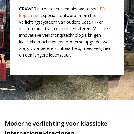
LED voordeelpakketten
LED voordeelpakketten
CRAWER introduceert een nieuwe reeks
LED-
Overige producten
Overige producten
koplampen
, speciaal ontworpen om het
verlichtingssysteem van oudere Case IH- en
Bekijk alles
International-tractoren te verbeteren. Met deze
Blog
innovatieve verlichtingstechnologie krijgen
Over ons
klassieke machines een moderne upgrade, wat
zorgt voor betere zichtbaarheid, meer veiligheid
Ervaringen
en een langere levensduur.
Gratis lichtplan
Klantenservice
0597-234500
info@ledhandel24.nl
+31611204496
Moderne verlichting voor klassieke
International-tractoren