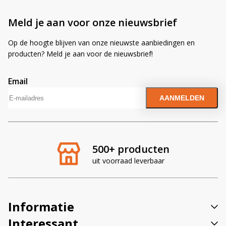
Meld je aan voor onze nieuwsbrief
Op de hoogte blijven van onze nieuwste aanbiedingen en
producten? Meld je aan voor de nieuwsbrief!
Email
A
l
t
e
r
500+ producten
n
uit voorraad leverbaar
a
t
i
v
Informatie
e
:
Interessant