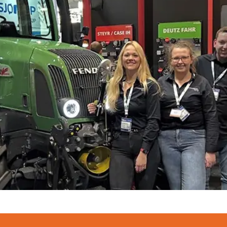
mpen
lampen
ers
Welke lam
trekker?
l- en
Selecteer het 
ting
bekijk direct 
PROBEER NU
ducten