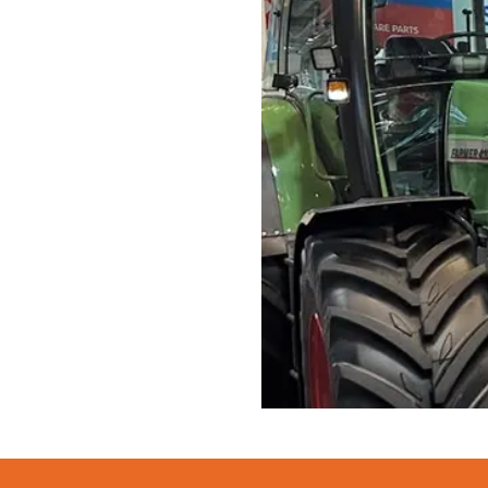
LED achterlichten
LED zwaaila
LED
LED breedtelampen
markerings
LED flitsers
LED verstral
LED Hal,- sta
LED sprayleds
gevelverlich
LED
Overige pro
voordeelpakketten