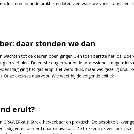
, luisteren naar de praktijk én laten zien waar we voor staan: eerli
ber: daar stonden we dan
ven wachten tot de deuren open gingen… en toen barstte het los. Boer
ng en verhalen. De eerste dagen waren de professionele dagen: iets 
woensdag ging het gas erop. Het werd druk, maar wel gezellig druk. Zo
. Onze excuses daarvoor. Wie weet bij de volgende editie?
nd eruit?
 in CRAWER-stijl. Strak, herkenbaar en praktisch. De absolute blikva
lledig gerestaureerd naar nieuwstaat. De trekker trok veel bekijks 