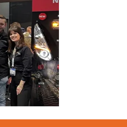
pen passen op mijn
merk, model en het bouwjaar van jouw trekker en
welke lampen de LED configurator jou aanbeveelt!