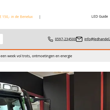
LED Guide
elux
Voor 15:00 besteld?
Dezelfde dag verstuurd!
0597-234500
info@ledhandel2
 een week vol trots, ontmoetingen en energie
mpen
ger