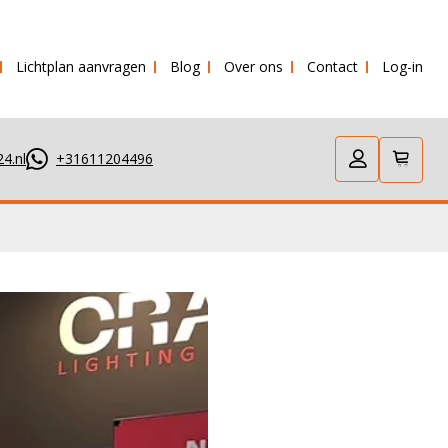
Lichtplan aanvragen
Blog
Over ons
Contact
Log-in
4.nl
+31611204496