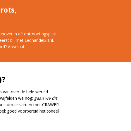
rots,
annover in dé ontmoetingsplek
eerst bij met Ledhandel24.nl.
rd? Absoluut.
)?
rs van over de hele wereld
twijfelden we nog:
gaan we dit
e kans om er samen met CRAWER
oel: goed voorbereid het toneel