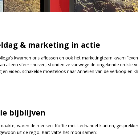
ldag & marketing in actie
lega’s kwamen ons aflossen en ook het marketingteam kwam “even” s
an alleen sfeer snuiven, stonden ze vanwege de ongekende drukte vol
 en video, schakelde moeiteloos naar Annelien van de verkoop en klan
e bijblijven
 maakte, waren de mensen. Koffie met Ledhandel-klanten, gesprekke
ewoon uit de regio. Bart vatte het mooi samen: