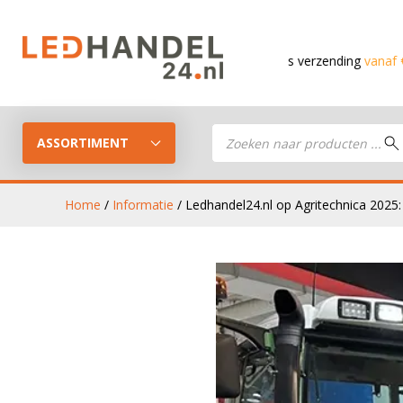
Gratis verzending
vanaf € 150,- in de Ben
Producten
zoeken
ASSORTIMENT
Home
/
Informatie
/ Ledhandel24.nl op Agritechnica 2025:
LED Guide
LED werkla
Stel je eigen LED-pakket samen
LED aanhan
LED koplampen
verlichting