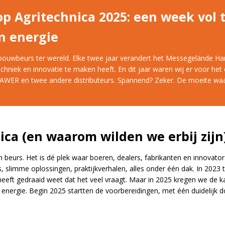
p Agritechnica 2025: een week vol t
n energie
ndbouwbeurs ter wereld. Elke twee jaar verandert het Messegelände H
hniek en innovatie te maken heeft. En dit jaar waren wij er voor het 
AWER en twee andere distributeurs. Spannend? Zeker. De moeite waa
ica (en waarom wilden we erbij zijn
n beurs. Het is dé plek waar boeren, dealers, fabrikanten en innovato
limme oplossingen, praktijkverhalen, alles onder één dak. In 2023 
heeft gedraaid weet dat het veel vraagt. Maar in 2025 kregen we d
 energie. Begin 2025 startten de voorbereidingen, met één duidelijk d