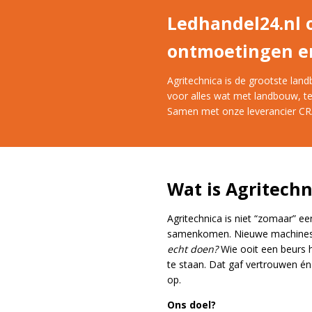
Ledhandel24.nl o
ontmoetingen e
Agritechnica is de grootste la
voor alles wat met landbouw, tec
Samen met onze leverancier CR
Wat is Agritechn
Agritechnica is niet “zomaar” ee
samenkomen. Nieuwe machines, s
echt doen?
Wie ooit een beurs 
te staan. Dat gaf vertrouwen én
op.
Ons doel?