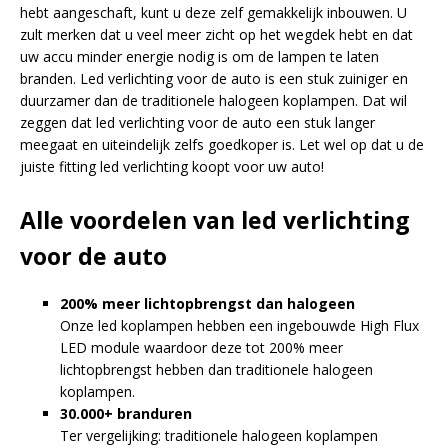
LED voordeelpakketten
hebt aangeschaft, kunt u deze zelf gemakkelijk inbouwen. U
LED voordeelpakketten
Overige producten
zult merken dat u veel meer zicht op het wegdek hebt en dat
Overige producten
uw accu minder energie nodig is om de lampen te laten
branden. Led verlichting voor de auto is een stuk zuiniger en
Bekijk alles
Blog
duurzamer dan de traditionele halogeen koplampen. Dat wil
zeggen dat led verlichting voor de auto een stuk langer
Over ons
meegaat en uiteindelijk zelfs goedkoper is. Let wel op dat u de
juiste fitting led verlichting koopt voor uw auto!
Ervaringen
Alle voordelen van led verlichting
Gratis lichtplan
voor de auto
Klantenservice
200% meer lichtopbrengst dan halogeen
Onze led koplampen hebben een ingebouwde High Flux
0597-234500
LED module waardoor deze tot 200% meer
info@ledhandel24.nl
lichtopbrengst hebben dan traditionele halogeen
+31611204496
koplampen.
30.000+ branduren
Ter vergelijking: traditionele halogeen koplampen