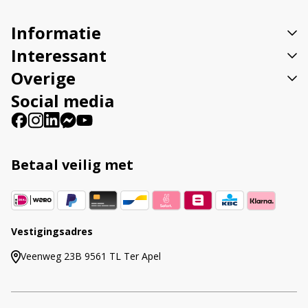
i
v
Informatie
e
:
Interessant
Overige
Social media
Betaal veilig met
Vestigingsadres
Veenweg 23B 9561 TL Ter Apel