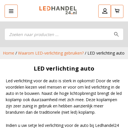
Producten
Ga terug
LED Guide
zoeken
LED Guide
Stel je eigen LED-pakket samen
LED werklampen
LED werklampen
LED koplampen
Home
/
Waarom LED-verlichting gebruiken?
/ LED verlichting auto
LED koplampen
LED aanhanger verlichting
LED aanhanger verlichting
LED verlichting auto
LED achterlichten
LED achterlichten
LED zwaailampen
LED zwaailampen
Led verlichting voor de auto is sterk in opkomst! Door de vele
LED breedtelampen
LED breedtelampen
voordelen kiezen veel mensen er voor om led verlichting in de
LED markeringslampen
auto in te bouwen. Naast de hoge lichtopbrengst brengt de led
LED markeringslampen
LED flitsers
koplamp ook duurzaamheid met zich mee. Deze koplampen
LED flitsers
zijn zeer zuinig in gebruik en hebben aanzienlijk meer
LED verstralers
LED verstralers
branduren dan de traditionele (niet led) koplamp.
LED sprayleds
LED sprayleds
LED Hal,- stal- en gevelverlichting
Indien u uw setje led verlichting voor de auto bij Ledhandel24
LED Hal,- stal- en gevelverlichting