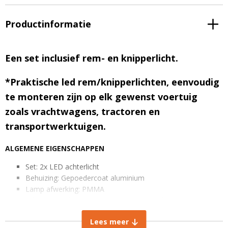
Productinformatie
Een set inclusief rem- en knipperlicht.
*Praktische led rem/knipperlichten, eenvoudig
te monteren zijn op elk gewenst voertuig
zoals vrachtwagens, tractoren en
transportwerktuigen.
ALGEMENE EIGENSCHAPPEN
Set: 2x LED achterlicht
Behuizing: Gepoedercoat aluminium
Lamp afwerking: PMMA
3 functies: achterlicht, remlicht en knipperlicht
Aantal leds: 4
Lees meer
IP rating: IP68 stof- en waterdicht