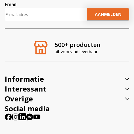
Email
A
l
t
e
r
500+ producten
n
uit voorraad leverbaar
a
t
i
v
Informatie
e
:
Interessant
Overige
Social media