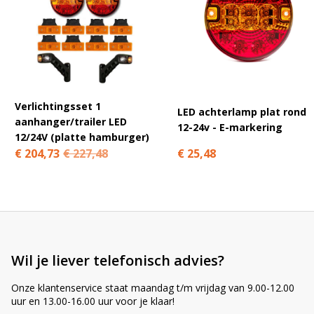
A
l
t
e
r
n
Verlichtingsset 1
LED achterlamp plat rond
a
aanhanger/trailer LED
12-24v - E-markering
t
12/24V (platte hamburger)
i
€ 25,48
€ 204,73
€ 227,48
v
e
:
Wil je liever telefonisch advies?
Onze klantenservice staat maandag t/m vrijdag van 9.00-12.00
uur en 13.00-16.00 uur voor je klaar!