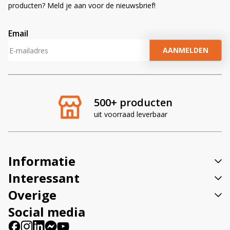
producten? Meld je aan voor de nieuwsbrief!
Email
A
l
t
e
r
500+ producten
n
uit voorraad leverbaar
a
t
i
v
Informatie
e
:
Interessant
Overige
Social media