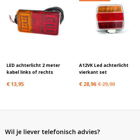
A
l
t
e
r
n
a
t
LED achterlicht 2 meter
A12VK Led achterlicht
i
kabel links of rechts
vierkant set
v
€ 13,95
€ 28,96
€ 29,90
e
:
Wil je liever telefonisch advies?