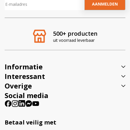
A
l
t
e
r
500+ producten
n
uit voorraad leverbaar
a
t
i
v
Informatie
e
:
Interessant
Overige
Social media
Betaal veilig met