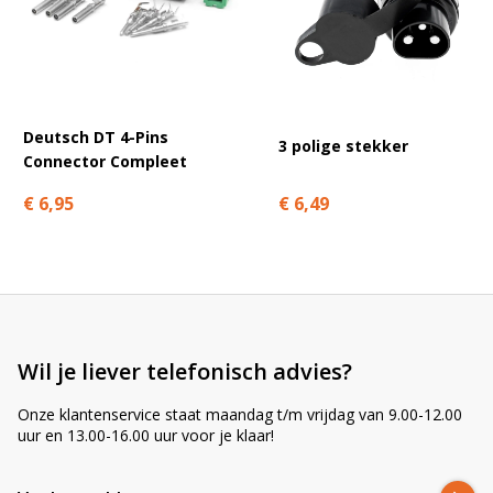
A
l
Hoeveel tulles zitten er in totaal in de set?
t
e
180 stuks verdeeld over 8 verschillende maten, geleverd
r
in een handige opbergbox.
n
Deutsch DT 4-Pins
3 polige stekker
a
Connector Compleet
t
€ 6,49
€ 6,95
i
Welk materiaal hebben de tulles?
v
e
:
Waar koop ik losse maten bij?
Zijn ze ook bestand tegen olie en brandstof?
Wil je liever telefonisch advies?
Onze klantenservice staat maandag t/m vrijdag van 9.00-12.00
uur en 13.00-16.00 uur voor je klaar!
Waarom bestel je de ZA1034 bij