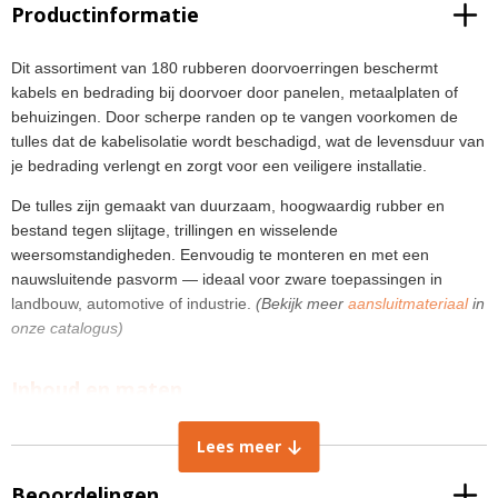
Productinformatie
Dit assortiment van 180 rubberen doorvoerringen beschermt
kabels en bedrading bij doorvoer door panelen, metaalplaten of
behuizingen. Door scherpe randen op te vangen voorkomen de
tulles dat de kabelisolatie wordt beschadigd, wat de levensduur van
je bedrading verlengt en zorgt voor een veiligere installatie.
De tulles zijn gemaakt van duurzaam, hoogwaardig rubber en
bestand tegen slijtage, trillingen en wisselende
weersomstandigheden. Eenvoudig te monteren en met een
nauwsluitende pasvorm — ideaal voor zware toepassingen in
landbouw, automotive of industrie.
(Bekijk meer
aansluitmateriaal
in
onze catalogus)
Inhoud en maten
15,5 × 27,0 mm (binnenmaat × buitenmaat) – 5 stuks
Lees meer
12,1 × 20,2 mm – 5 stuks
4,76 × 10,3 mm – 40 stuks
Beoordelingen