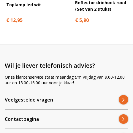
Reflector driehoek rood
Toplamp led wit
e
(Set van 2 stuks)
r
n
€ 12,95
€ 5,90
a
t
i
v
e
:
Wil je liever telefonisch advies?
Onze klantenservice staat maandag t/m vrijdag van 9.00-12.00
uur en 13.00-16.00 uur voor je klaar!
Veelgestelde vragen
Contactpagina