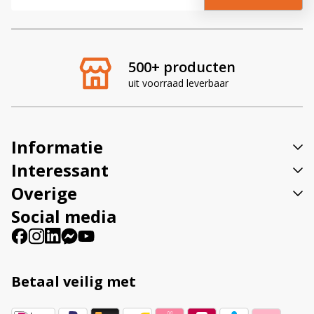
l
t
e
r
500+ producten
n
uit voorraad leverbaar
a
t
i
v
Informatie
e
:
Interessant
Overige
Social media
Betaal veilig met