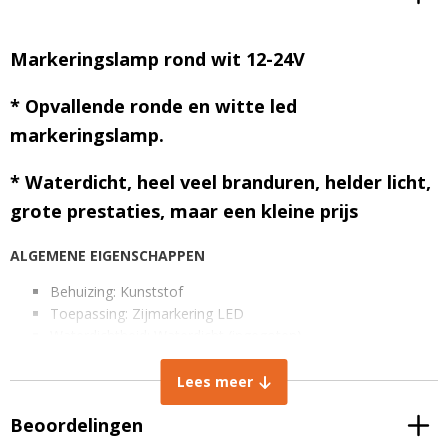
Markeringslamp rond wit 12-24V
* Opvallende ronde en witte led
markeringslamp.
* Waterdicht, heel veel branduren, helder licht,
grote prestaties, maar een kleine prijs
ALGEMENE EIGENSCHAPPEN
Behuizing: Kunststof
Toepassing: Zijmarkering LED
Waterdichtheid: Waterdicht (ingegoten)
Lichtkleur: Wit
Spanning: 12-24V
Lees meer
Kabel lengte: 13 cm
Beoordelingen
AFMETINGEN IN MM