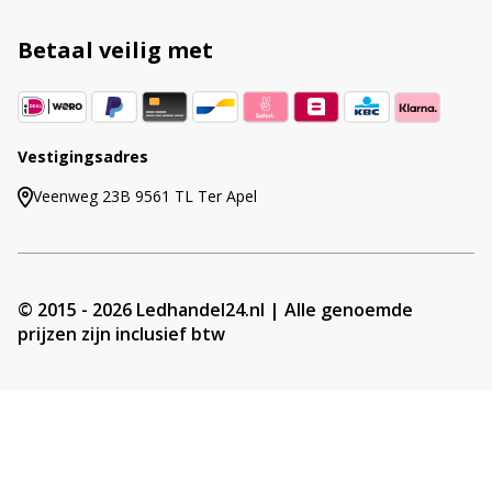
t
Betaal veilig met
i
v
e
:
Vestigingsadres
Veenweg 23B 9561 TL Ter Apel
© 2015 - 2026 Ledhandel24.nl | Alle genoemde
prijzen zijn inclusief btw