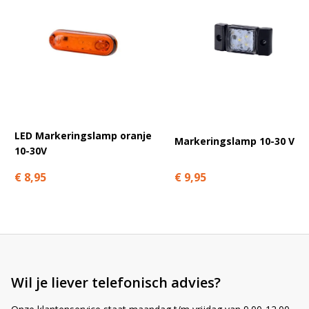
vanzelfsprekend zijn en er wordt dus geen aanslag op de accu
gedaan als de motor van het voertuig lang uitstaat. Ook deze
flitser is een voorbeeld van onze norm:
Ledhandel24.nl voor
het beste licht tegen de scherpste prijs!
Is dit toch niet wat u zoekt? Bekijk dan de rest van ons aanbod in
led flitsers
.
LED Markeringslamp oranje
Markeringslamp 10-30 V
10-30V
€ 9,95
€ 8,95
Wil je liever telefonisch advies?