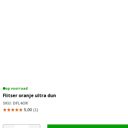
op voorraad
Flitser oranje ultra dun
SKU: DFL4OR
Flitser
A