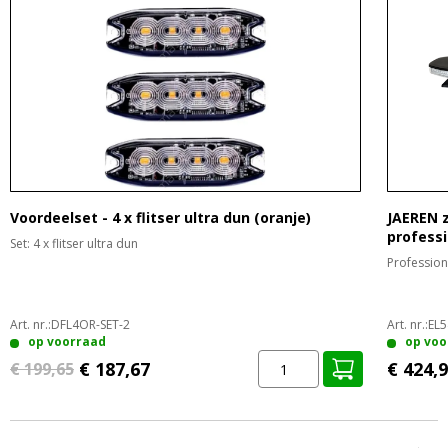
Voordeelset - 4 x flitser ultra dun (oranje)
JAEREN 
profess
Set: 4 x flitser ultra dun
Professione
Art. nr.:
DFL4OR-SET-2
Art. nr.:
EL5
op voorraad
op voo
€ 187,67
€ 424,
€ 199,65