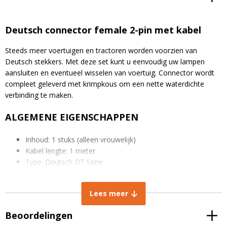
Deutsch connector female 2-pin met kabel
Steeds meer voertuigen en tractoren worden voorzien van
Deutsch stekkers. Met deze set kunt u eenvoudig uw lampen
aansluiten en eventueel wisselen van voertuig. Connector wordt
compleet geleverd met krimpkous om een nette waterdichte
verbinding te maken.
ALGEMENE EIGENSCHAPPEN
Inhoud: 1 stuks (alleen vrouwelijk)
Kabel lengte: 1 meter
Type: Deutsch DT Serie
AWG: 20 – 14
Materiaal (behuizing): Thermoplastische kunststof
Lees meer
Kleur: Zwart
IP rating: IP68 stof -en waterdicht
Beoordelingen
Temperatuurbereik: -55°C tot +125°C