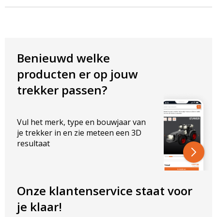
ELEKTRISCHE EIGENSCHAPPEN
Nominale spanning: 1500 V/AC
Nominale stroom: 13 A
Benieuwd welke
AFMETINGEN IN MM
producten er op jouw
Diameter Ø: 1,35 – 3,68 mm
trekker passen?
Dwarsdoorsnede: 0,5 – 2 mm²
Vul het merk, type en bouwjaar van
je trekker in en zie meteen een 3D
resultaat
Onze klantenservice staat voor
je klaar!