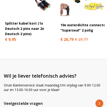
A
l
t
e
r
Splitter kabel kort (1x
10x waterdichte connector
n
Deutsch 2 pins naar 2x
"Superseal" 2 polig
a
Deutsch 2 pins)
t
€ 26,79
€ 29,77
€ 9,95
i
v
e
:
Wil je liever telefonisch advies?
Onze klantenservice staat maandag t/m vrijdag van 9.00-12.00
uur en 13.00-16.00 uur voor je klaar!
Veelgestelde vragen