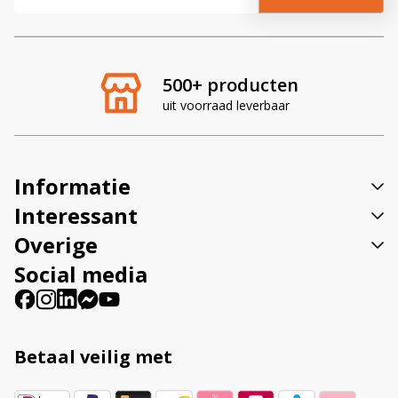
l
t
e
r
500+ producten
n
uit voorraad leverbaar
a
t
i
v
Informatie
e
:
Interessant
Overige
Social media
Betaal veilig met