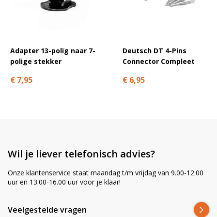
A
l
t
e
r
Adapter 13-polig naar 7-
Deutsch DT 4-Pins
n
polige stekker
Connector Compleet
a
t
€ 7,95
€ 6,95
i
v
e
:
Wil je liever telefonisch advies?
Onze klantenservice staat maandag t/m vrijdag van 9.00-12.00
uur en 13.00-16.00 uur voor je klaar!
Veelgestelde vragen