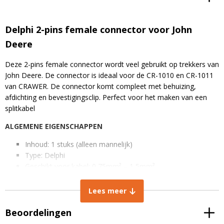
Delphi 2-pins female connector voor John
Deere
Deze 2-pins female connector wordt veel gebruikt op trekkers van
John Deere. De connector is ideaal voor de CR-1010 en CR-1011
van CRAWER. De connector komt compleet met behuizing,
afdichting en bevestigingsclip. Perfect voor het maken van een
splitkabel
ALGEMENE EIGENSCHAPPEN
Inhoud: 1 stuks (alleen mannelijk)
Type: Delphi
Geschikt voor kabel: 0,75mm² – 1,5mm²
Materiaal (behuizing): Thermoplastische kunststof
Kleur: Zwart/blauw
Lees meer
IP rating: IP68 stof -en waterdicht
Temperatuurbereik: -55°C tot +125°C
Beoordelingen