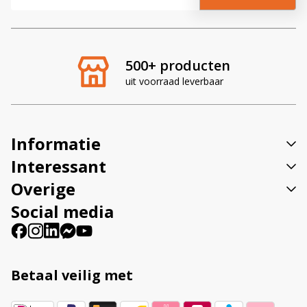
l
t
e
r
500+ producten
n
uit voorraad leverbaar
a
t
i
v
Informatie
e
:
Interessant
Overige
Social media
Betaal veilig met