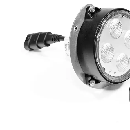
LED achterlichten
LED zwaaila
LED
LED breedtelampen
markerings
LED flitsers
LED verstral
LED Hal,- sta
LED sprayleds
gevelverlich
LED
Overige pro
voordeelpakketten