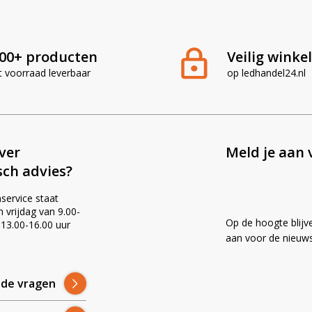
del24.nl?
00+ producten
Veilig winke
g voor landbouwmachines
tieve recensies
t voorraad leverbaar
op ledhandel24.nl
eskundig advies
 prijzen
ever
Meld je aan 
sch advies?
service staat
vrijdag van 9.00-
Op de hoogte blijv
 13.00-16.00 uur
!
aan voor de nieuws
lde vragen