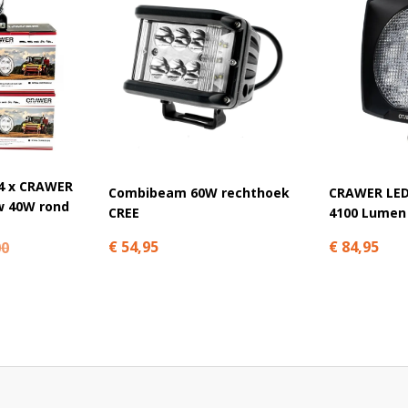
klamp
elgestelde vragen
4 x CRAWER
Combibeam 60W rechthoek
CRAWER LED
w 40W rond
CREE
4100 Lumen
€ 54,95
€ 84,95
00
eren?