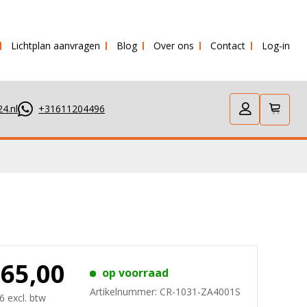
Lichtplan aanvragen
Blog
Over ons
Contact
Log-in
 verstuurd!
4.nl
+31611204496
165,00
op voorraad
Artikelnummer:
CR-1031-ZA4001S
6 excl. btw