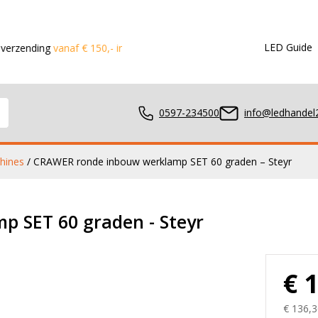
LED Guide
g
vanaf € 150,- in de Benelux
Voor 15:00 besteld?
Dezelfde dag
0597-234500
info@ledhandel2
hines
/ CRAWER ronde inbouw werklamp SET 60 graden – Steyr
mpen
 SET 60 graden - Steyr
ger
€ 
€ 136,3