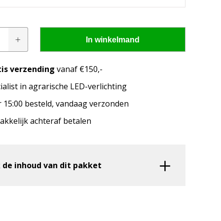
In winkelmand
tis verzending
vanaf €150,-
ialist in agrarische LED-verlichting
pen passen op mijn
 15:00 besteld, vandaag verzonden
kkelijk achteraf betalen
merk, model en het bouwjaar van jouw trekker en
welke lampen de LED configurator jou aanbeveelt!
 de inhoud van dit pakket