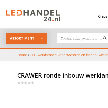
Gratis verzendin
Producten
zoeken
ASSORTIMENT
Home
/
LED werklampen voor tractoren en landbouwmac
LED Guide
LED werkla
CRAWER ronde inbouw werklamp
Stel je eigen LED-pakket samen
LED aanhan
LED koplampen
verlichting