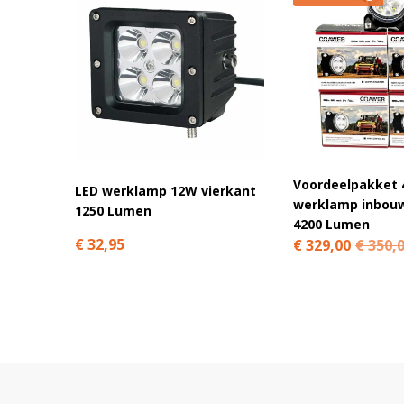
Veelgestelde vragen over deze LED-wer
FAQ – handige antwoorden op ve
Klik op een vraag om het antwoord te bekijken
Past deze lamp direct op mijn Steyr?
Voordeelpakket 
LED werklamp 12W vierkant
werklamp inbou
1250 Lumen
4200 Lumen
Is de lamp storingsvrij met GPS of radio?
€ 32,95
€ 329,00
€ 350,
Kan ik deze lamp ook op andere merken mont
Hoe lang gaat de lamp mee?