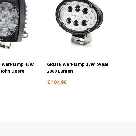
CRAWE
 werklamp 45W
GROTE werklamp 37W ovaal
ovaal 
 John Deere
2000 Lumen
verste
€ 104,96
€ 68,9