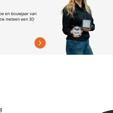
n OEM-pasvorm, zonder aanpassingen aan de
ype en bouwjaar van
 zie meteen een 3D
Modeljaren
Tot heden
Tot 2020
Tot 2020
Tot 2020
Tot 2020