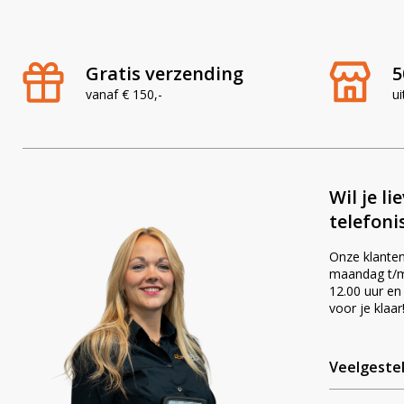
Waarom Ledhan
Gratis verzending
5
✔ Specialist in LED-verlichtin
✔ Meer dan 2 500 posi
vanaf € 150,-
ui
✔ Snelle levering en d
✔ Altijd scherpe
Wil je li
telefoni
Onze klanten
maandag t/m 
12.00 uur en
voor je klaar
Veelgeste