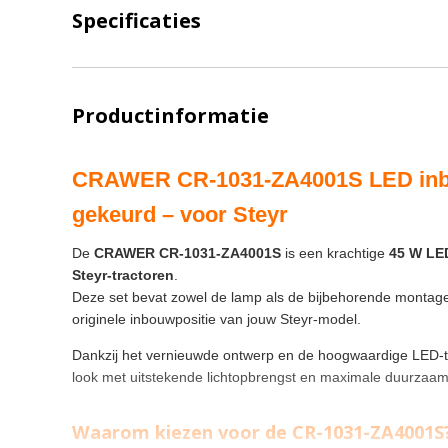
Specificaties
Productinformatie
CRAWER CR-1031-ZA4001S LED inb
gekeurd – voor Steyr
De
CRAWER CR-1031-ZA4001S
is een krachtige
45 W LE
Steyr-tractoren
.
Deze set bevat zowel de lamp als de bijbehorende montageb
originele inbouwpositie van jouw Steyr-model.
Dankzij het vernieuwde ontwerp en de hoogwaardige LED-
look met uitstekende lichtopbrengst en maximale duurzaam
Waarom kiezen voor de CR-1031-ZA4001S