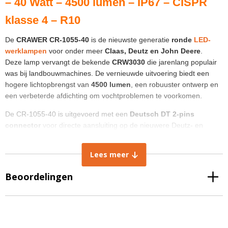
– 40 Watt – 4500 lumen – IP67 – CISPR
klasse 4 – R10
De
CRAWER CR-1055-40
is de nieuwste generatie
ronde
LED-
werklampen
voor onder meer
Claas, Deutz en John Deere
.
Deze lamp vervangt de bekende
CRW3030
die jarenlang populair
was bij landbouwmachines. De vernieuwde uitvoering biedt een
hogere lichtopbrengst van
4500 lumen
, een robuuster ontwerp en
een verbeterde afdichting om vochtproblemen te voorkomen.
De CR-1055-40 is uitgevoerd met een
Deutsch DT 2-pins
connector
voor directe aansluiting op de nieuwere Deutz- en
Claas-tractoren.
Voor oudere modellen is de
adapterkabel WE0030
beschikbaar.
Lees meer
Dankzij de aangepaste beugelmaat past de lamp ook op de
nieuwste
Claas-trekker
, waarbij de originele halogeenonderdelen
Beoordelingen
hergebruikt kunnen worden voor montage.
Waarom kiezen voor de CR-1055-40?