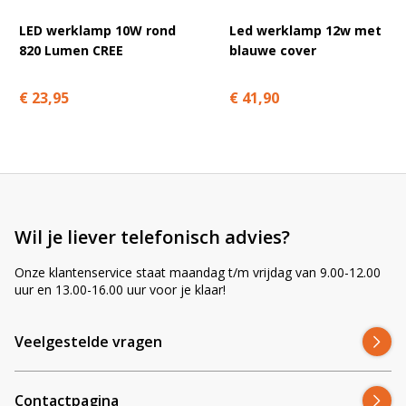
zonder dat er wijzigingen in de bedrading nodig zijn.
LED werklamp 10W rond
Led werklamp 12w met
Voor nieuwere modellen met 2-pins Deutsch-
820 Lumen CREE
blauwe cover
connectoren
: de installatie is direct – plug & play.
Met deze adapters kunt u de CRAWER CR-1055-werklampen
€ 23,95
€ 41,90
eenvoudig en betrouwbaar aansluiten op uw tractor.
👉 Op zoek naar een
breder lichtbeeld
in plaats van verder licht?
Bekijk dan de
CRAWER CR-1055-60
met 60°-lichtbundel.
Veelgestelde vragen over deze LED-werklamp
Wil je liever telefonisch advies?
Onze klantenservice staat maandag t/m vrijdag van 9.00-12.00
FAQ – handige antwoorden op
uur en 13.00-16.00 uur voor je klaar!
veelgestelde vragen
Klik op een vraag om het antwoord te bekijken.
Veelgestelde vragen
Past deze lamp op mijn trekker?
Contactpagina