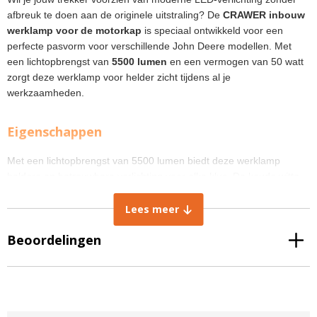
afbreuk te doen aan de originele uitstraling? De
CRAWER inbouw
werklamp voor de motorkap
is speciaal ontwikkeld voor een
perfecte pasvorm voor verschillende John Deere modellen. Met
een lichtopbrengst van
5500 lumen
en een vermogen van 50 watt
zorgt deze werklamp voor helder zicht tijdens al je
werkzaamheden.
Eigenschappen
Met een lichtopbrengst van 5500 lumen biedt deze werklamp
heldere en betrouwbare verlichting voor elke klus. De koude witte
lichtkleur met een lichttemperatuur van 6000K zorgt voor optimale
zichtbaarheid, zelfs in de meest uitdagende omgevingen. Met een
Lees meer
breedstralende hoek van 60 graden verlicht je een breed gebied op
Beoordelingen
het land
CRAWER heeft de lamp extra robuust gemaakt, zodat deze lekker
lang mee gaat.
De lamp is uitgerust met een stevige
aluminium behuizing
en een
slagvaste lens
, waardoor hij bestand is tegen trillingen en intensief