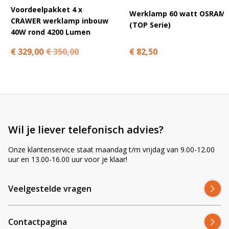
Categorie
Modellen
Voordeelpakket 4 x
Werklamp 60 watt OSRAM
CRAWER werklamp inbouw
(TOP Serie)
John Deere
7720, 7820, 7920, 7730, 7830, 7930
40W rond 4200 Lumen
Origineel John Deere nummer: RE181964
€ 82,50
€ 329,00
€ 350,00
Krachtige upgrade in originele stijl
Met deze
CRAWER LED werklamp inbouw motorkap – ovaal
haal je niet zomaar een vervangingslamp, maar een echte
upgrade. Originele uitstraling gecombineerd met
krachtig,
Wil je liever telefonisch advies?
storingsvrij LED-licht
– betrouwbaar, duurzaam en praktisch.
Onze klantenservice staat maandag t/m vrijdag van 9.00-12.00
uur en 13.00-16.00 uur voor je klaar!
Veelgestelde vragen over de
Veelgestelde vragen
CRAWER inbouw motorkaplamp
Handige antwoorden op de meest gestelde vragen. Klik
Contactpagina
om open te klappen.