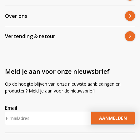
Past de CRAWER inbouwlamp in mijn trekker?
Over ons
Hoeveel licht geeft de CRAWER inbouw
motorkaplamp?
Verzending & retour
Is de lamp waterdicht en stofdicht?
Veroorzaakt de lamp storingen op radio of
Meld je aan voor onze nieuwsbrief
boordcomputer?
Op de hoogte blijven van onze nieuwste aanbiedingen en
producten? Meld je aan voor de nieuwsbrief!
Email
Waarom bestel je de
CRAWER LED werklamp
inbouw motorkap – ovaal
bij Ledhandel24.nl?
A
l
t
e