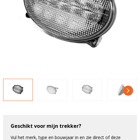
LED voordeelpakketten
LED voordeelpakketten
Overige producten
Overige producten
Bekijk alles
Blog
Over ons
Ervaringen
Gratis lichtplan
Klantenservice
0597-234500
info@ledhandel24.nl
+31611204496
Geschikt voor mijn trekker?
Vul het merk, type en bouwjaar in en zie direct of deze