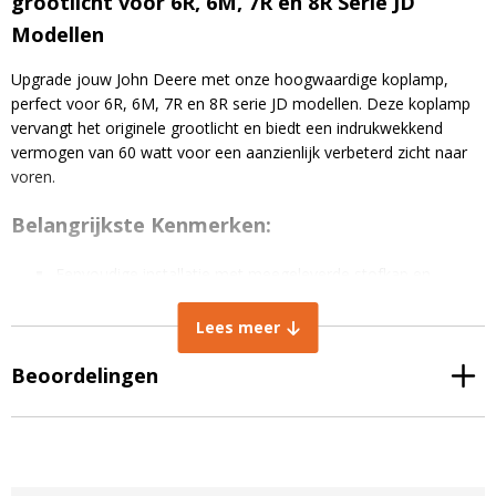
grootlicht voor 6R, 6M, 7R en 8R Serie JD
Modellen
Upgrade jouw John Deere met onze hoogwaardige koplamp,
perfect voor 6R, 6M, 7R en 8R serie JD modellen. Deze koplamp
vervangt het originele grootlicht en biedt een indrukwekkend
vermogen van 60 watt voor een aanzienlijk verbeterd zicht naar
voren.
Belangrijkste Kenmerken:
Eenvoudige installatie met meegeleverde stofkap en
identieke montagebeugel als het origineel.
Krachtige Osram LED-chips zorgen voor een lange
Lees meer
levensduur van 50.000 uur.
IP67-classificatie maakt de lamp stof- en waterdicht voor
Beoordelingen
duurzaamheid.
ALGEMENE EIGENSCHAPPEN:
Koplamp John Deere R en M series