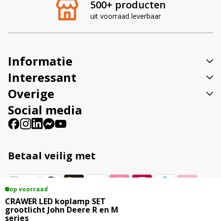
500+ producten
n
uit voorraad leverbaar
a
t
i
v
Informatie
e
:
Interessant
Overige
Social media
Betaal veilig met
op voorraad
CRAWER LED koplamp SET
Vestigingsadres
grootlicht John Deere R en M
series