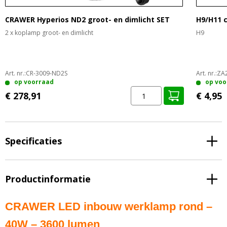
CRAWER Hyperios ND2 groot- en dimlicht SET
H9/H11 
2 x koplamp groot- en dimlicht
H9
Art. nr.:
CR-3009-ND2S
Art. nr.:
ZA
op voorraad
op voo
€ 278,91
€ 4,95
Specificaties
Productinformatie
CRAWER LED inbouw werklamp rond –
40W – 3600 lumen