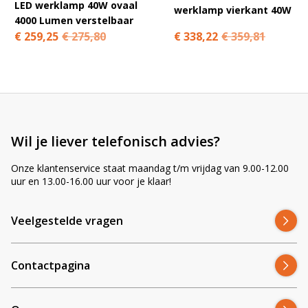
Is deze 40W LED werklamp geschikt als
LED werklamp 40W ovaal
werklamp vierkant 40W
4000 Lumen verstelbaar
inbouwverlichting?
€ 338,22
€ 359,81
€ 259,25
€ 275,80
Ja, deze lamp is speciaal ontworpen als ronde LED
inbouw werklamp en wordt netjes verzonken
gemonteerd.
Hoeveel licht geeft deze CRAWER werklamp?
Wil je liever telefonisch advies?
Deze werklamp levert een lichtopbrengst van circa 3600
Onze klantenservice staat maandag t/m vrijdag van 9.00-12.00
lumen, geschikt voor goed zicht rondom de machine.
uur en 13.00-16.00 uur voor je klaar!
Veelgestelde vragen
Kan ik deze LED werklamp zelf monteren?
Ja, bij een juiste uitsparing is montage doorgaans
Contactpagina
eenvoudig. Twijfel je? Neem dan contact met ons op.