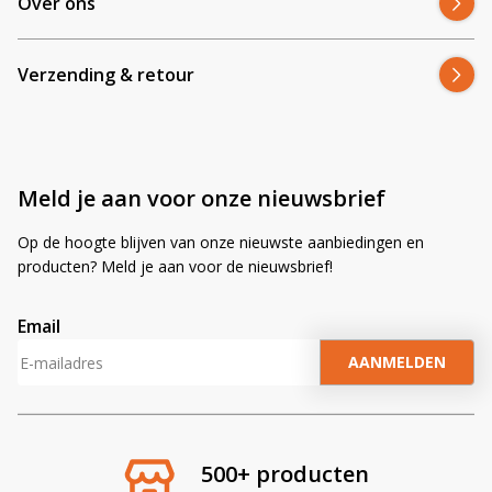
Over ons
Is deze werklamp geschikt voor
landbouwgebruik?
Verzending & retour
Ja, deze lamp is ontwikkeld voor intensief gebruik op
landbouwmachines en trekkers.
Meld je aan voor onze nieuwsbrief
Past deze lamp ook op andere merken dan John
Deere?
Op de hoogte blijven van onze nieuwste aanbiedingen en
producten? Meld je aan voor de nieuwsbrief!
Ja, afhankelijk van de inbouwmaat is deze lamp ook
toepasbaar op andere merken.
Email
A
l
t
Waarom bestel je deze LED inbouwwerklamp
e
rond 40W werklamp bij Ledhandel24.nl?
r
500+ producten
n