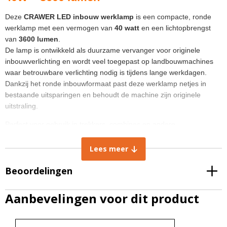
Deze
CRAWER LED inbouw werklamp
is een compacte, ronde
werklamp met een vermogen van
40 watt
en een lichtopbrengst
van
3600 lumen
.
De lamp is ontwikkeld als duurzame vervanger voor originele
inbouwverlichting en wordt veel toegepast op landbouwmachines
waar betrouwbare verlichting nodig is tijdens lange werkdagen.
Dankzij het ronde inbouwformaat past deze werklamp netjes in
bestaande uitsparingen en behoudt de machine zijn originele
uitstraling.
Perfect voor gebruik in trekkers, combines en andere
landbouwvoertuigen waar goed zicht essentieel is.
Deze werklamp past in de Fendt S4 modellen als ‘cornerlights’. De
Lees meer
lamp is te gebruiken in de motorkap en te gebruiken als
breedstraler. De lamp is een breedtestraler en heeft een
Beoordelingen
stralingshoek van 60 graden.
Aanbevelingen voor dit product
Eigenschappen