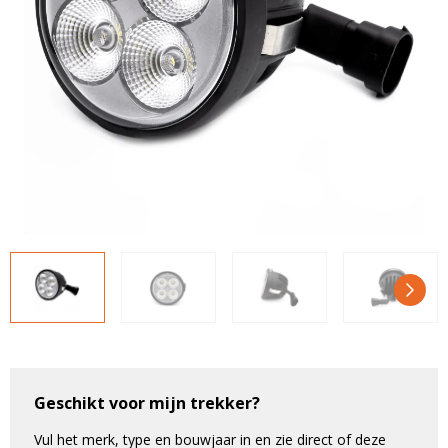
LED voordeelpakketten
LED voordeelpakketten
Overige producten
Overige producten
Bekijk alles
Blog
Over ons
Ervaringen
Gratis lichtplan
Klantenservice
0597-234500
info@ledhandel24.nl
+31611204496
Geschikt voor mijn trekker?
Vul het merk, type en bouwjaar in en zie direct of deze