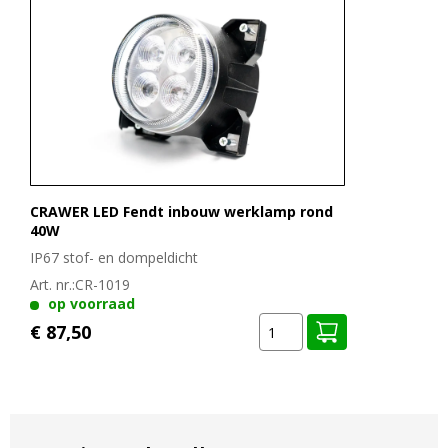
De CRAWER CR-1024 is een robuuste 40W inbouwwerklamp die
ontworpen is voor de zwaarste omstandigheden. Dankzij de IP67
water- en stofdichtheid hoef je je geen zorgen te maken over
regen, modder of stof. De lamp is voorzien van een sterke
aluminium behuizing met poedercoating en een slagvaste lens.
Bovendien is de lamp CISPR Klasse 4 radio-ontstoord, wat
betekent dat er geen storingen optreden op je boordcomputer,
radio of andere elektronica. Met een
kleurtemperatuur van 6000K
biedt de lamp een helder, wit licht dat het zicht in het donker
CRAWER LED Fendt inbouw werklamp rond
aanzienlijk verbetert.
40W
Deze CRAWER werklamp levert een krachtige lichtopbrengst van
IP67 stof- en dompeldicht
3600 lumen bij een efficiënt vermogen van 40W.
Art. nr.:
CR-1019
Het ronde inbouwmodel zorgt voor een strakke montage, zonder
op voorraad
uitstekende delen. Hierdoor is de lamp goed beschermd tegen
€ 87,50
takken, vuil en andere invloeden van buitenaf.
De werklamp is geschikt voor intensief gebruik in de landbouw,
loonwerk en mechanisatie. Door het compacte formaat is deze
lamp ideaal voor montage op cabine, spatbord of motorkap,
afhankelijk van de toepassing.