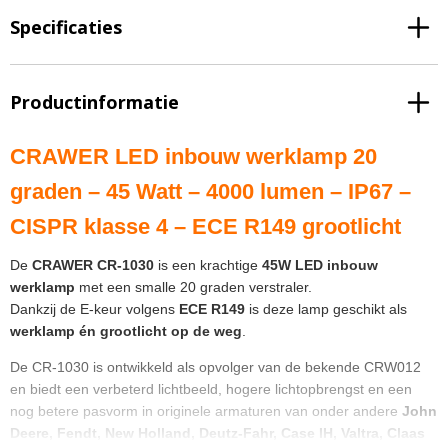
Specificaties
Productinformatie
CRAWER LED inbouw werklamp 20
graden – 45 Watt – 4000 lumen – IP67 –
CISPR klasse 4 – ECE R149 grootlicht
De
CRAWER CR-1030
is een krachtige
45W LED inbouw
werklamp
met een smalle 20 graden verstraler.
Dankzij de E-keur volgens
ECE R149
is deze lamp geschikt als
werklamp én grootlicht op de weg
.
De CR-1030 is ontwikkeld als opvolger van de bekende CRW012
en biedt een verbeterd lichtbeeld, hogere lichtopbrengst en een
nog betere pasvorm in originele armaturen van onder andere
John
Deere, Fendt, New Holland, Deutz-Fahr, Case IH, Valtra, Claas