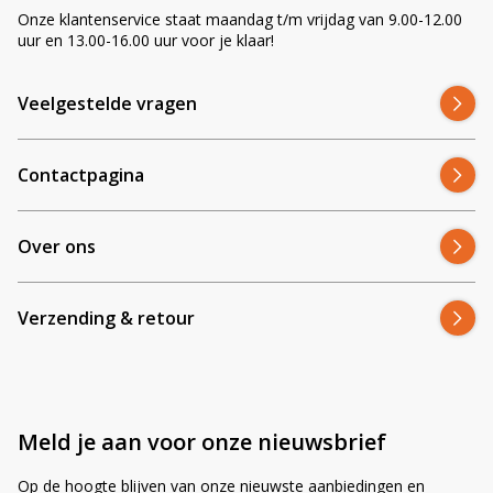
Onze klantenservice staat maandag t/m vrijdag van 9.00-12.00
Montage-sets met beugel voor de CRAWER CR-1030
uur en 13.00-16.00 uur voor je klaar!
De lampen kunnen prima voor andere voertuigen gebruikt worden,
maar hieronder vind je varianten van de CR-1030 die geleverd
Veelgestelde vragen
worden met een geschikte montage-beugel set. Klik op de link om
direct naar de specifieke set te gaan.
Contactpagina
Set-
Geschikte merken/modellen
Link
versie
Over ons
Steyr Kompakt-serie:
tot heden.
CR-
Steyr Multi-serie:
tot 2020.
Bekijk
Verzending & retour
1030-
Steyr Rofi-serie:
tot 2020.
set
ZA4001
Steyr CVT-serie:
tot 2020.
Steyr
Steyr MT-serie:
tot 2020.
New Holland TL-serie:
TL70A,
Meld je aan voor onze nieuwsbrief
TL80A, TL90A en TL100A.
New Holland TL5000-serie:
TL5040,
Op de hoogte blijven van onze nieuwste aanbiedingen en