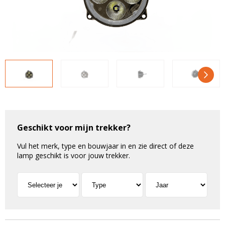
LED voordeelpakketten
LED voordeelpakketten
Overige producten
Overige producten
Bekijk alles
Blog
Over ons
Ervaringen
Gratis lichtplan
Geschikt voor mijn trekker?
Klantenservice
Vul het merk, type en bouwjaar in en zie direct of deze
lamp geschikt is voor jouw trekker.
0597-234500
info@ledhandel24.nl
+31611204496