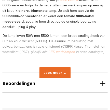
8000-serie en R-lijn. In de neus zitten vier werklampen op een rij:
dit is de
kleinere, binnenste
lamp. Je sluit hem aan via de
9005/9006-connector
en er wordt een
female 9005-kabel
meegeleverd
, zodat je hem direct op de originele bedrading
aansluit – plug & play.
De lamp levert 50W met 5500 lumen, een brede stralingshoek van
60° en koud wit licht (6000K). De aluminium behuizing met
polycarbonaat lens is radio-ontstoord (CISPR klasse 4) en stof- en
waterdicht (IP67).
(Bekijk alle
LED werklampen
in onze catalogus)
Afmetingen en montage
Lees meer
Breedte: 138 mm
Hoogte: 93 mm
Beoordelingen
Diepte: 69 mm
Boutafstand: 99,5 x 79,5 mm (hart-op-hart)
Aansluiting: 9005/9006-connector –
inclusief female 9005-
kabel