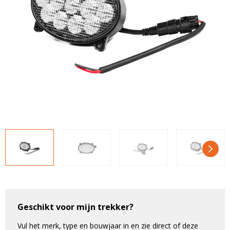
LED voordeelpakketten
LED voordeelpakketten
Overige producten
Overige producten
Bekijk alles
Blog
Over ons
Ervaringen
Gratis lichtplan
Klantenservice
0597-234500
info@ledhandel24.nl
+31611204496
Geschikt voor mijn trekker?
Vul het merk, type en bouwjaar in en zie direct of deze