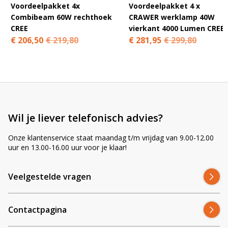
Voordeelpakket 4x
Voordeelpakket 4 x
Stof- en waterdicht (IP67):
op het veld krijgt een werklamp veel
Combibeam 60W rechthoek
CRAWER werklamp 40W
stof, modder en regen te verwerken. IP67 betekent dat de lamp
CREE
vierkant 4000 Lumen CREE
bestand is tegen stof en kortstondige onderdompeling, wat de
€ 206,50
€ 219,80
€ 281,95
€ 299,80
levensduur verlengt.
Veelgestelde vragen – CR-1048
Zit de aansluitkabel erbij?
Wil je liever telefonisch advies?
Onze klantenservice staat maandag t/m vrijdag van 9.00-12.00
uur en 13.00-16.00 uur voor je klaar!
Is dit de binnenste of buitenste lamp?
Veelgestelde vragen
Op welke John Deere past hij?
Contactpagina
Kan ik alle vier de lampen vervangen?