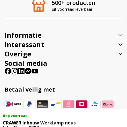
500+ producten
n
uit voorraad leverbaar
a
t
i
v
Informatie
e
:
Interessant
Overige
Social media
Betaal veilig met
op voorraad
Vestigingsadres
CRAWER Inbouw Werklamp neus