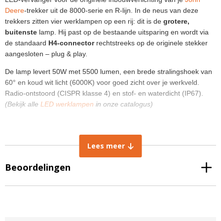
Deere
-trekker uit de 8000-serie en R-lijn. In de neus van deze
trekkers zitten vier werklampen op een rij: dit is de
grotere,
buitenste
lamp. Hij past op de bestaande uitsparing en wordt via
de standaard
H4-connector
rechtstreeks op de originele stekker
aangesloten – plug & play.
De lamp levert 50W met 5500 lumen, een brede stralingshoek van
60° en koud wit licht (6000K) voor goed zicht over je werkveld.
Radio-ontstoord (CISPR klasse 4) en stof- en waterdicht (IP67).
(Bekijk alle
LED werklampen
in onze catalogus)
Afmetingen en montage
Lees meer
Breedte: 161 mm
Hoogte: 110 mm
Beoordelingen
Diepte: 89 mm
Boutafstand: 130 x 86 mm (hart-op-hart)
Aansluiting: H4-connector
Tip:
meet de boutafstand en controleer of je de buitenste of