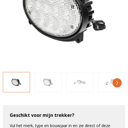
LED voordeelpakketten
LED voordeelpakketten
Overige producten
Overige producten
Bekijk alles
Blog
Over ons
Ervaringen
Gratis lichtplan
Klantenservice
0597-234500
info@ledhandel24.nl
+31611204496
Geschikt voor mijn trekker?
Vul het merk, type en bouwjaar in en zie direct of deze