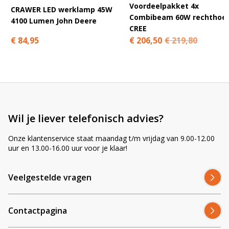
Voordeelpakket 4x
stof, modder en regen te verwerken. IP67 betekent dat de lamp
CRAWER LED werklamp 45W
Combibeam 60W rechthoe
bestand is tegen stof en kortstondige onderdompeling, wat de
4100 Lumen John Deere
CREE
levensduur verlengt.
€ 84,95
€ 206,50
€ 219,80
Veelgestelde vragen – CR-1049
Is dit de binnenste of buitenste lamp?
Wil je liever telefonisch advies?
Hoe sluit ik de lamp aan?
Onze klantenservice staat maandag t/m vrijdag van 9.00-12.00
uur en 13.00-16.00 uur voor je klaar!
Op welke John Deere past hij?
Veelgestelde vragen
Kan ik alle vier de lampen vervangen?
Contactpagina