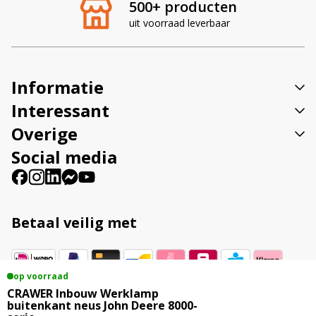
500+ producten
n
uit voorraad leverbaar
a
t
i
v
Informatie
e
:
Interessant
Overige
Social media
Betaal veilig met
op voorraad
Vestigingsadres
CRAWER Inbouw Werklamp
buitenkant neus John Deere 8000-