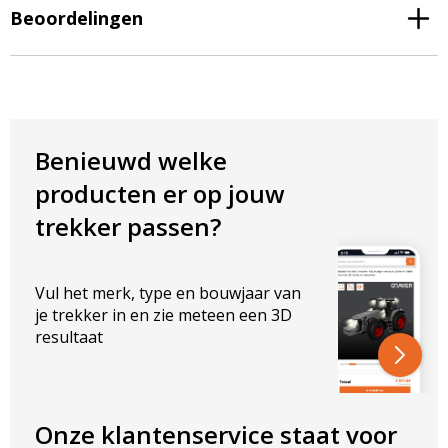
voor je trekker besteld, moet je eerst aangeven op welke trekker ze
Beoordelingen
dienen te komen. Vervolgens komt de set van 2 koplampen met de
juiste montage beugels in de winkelwagen. Druk zodra je er aan
toe bent maar op bestellen, dan zie je wel wat hiermee bedoeld
wordt. Het wijst voor zichzelf verder.
De opvallende
LED-lichtstrip
— die je kunt instellen in wit of oranje
Benieuwd welke
— fungeert als positielicht én als decoratief element dat jouw
trekker een moderne, strakke uitstraling geeft. Dit maakt de CR-
producten er op jouw
3024 niet alleen functioneel, maar ook een visuele upgrade voor je
trekker passen?
trekker.
De CR-3024 wordt geleverd als complete
set van twee
koplampen
(links en rechts), inclusief de juiste RVS-beugels die
Vul het merk, type en bouwjaar van
automatisch worden afgestemd op het merk van jouw trekker.
je trekker in en zie meteen een 3D
Of je nu met een Fendt, Deutz-Fahr, Claas, Case IH, Valtra of
resultaat
Massey Ferguson rijdt – de montage is volledig plug & play.
📄 Datasheet CR-3024
Onze klantenservice staat voor