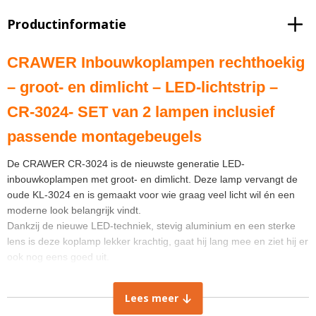
Productinformatie
CRAWER Inbouwkoplampen rechthoekig
– groot- en dimlicht – LED-lichtstrip –
CR-3024- SET van 2 lampen inclusief
passende montagebeugels
De CRAWER CR-3024 is de nieuwste generatie LED-
inbouwkoplampen met groot- en dimlicht. Deze lamp vervangt de
oude KL-3024 en is gemaakt voor wie graag veel licht wil én een
moderne look belangrijk vindt.
Dankzij de nieuwe LED-techniek, stevig aluminium en een sterke
lens is deze koplamp lekker krachtig, gaat hij lang mee en ziet hij er
ook nog eens goed uit.
Dit is een set van 2 lampen, links + rechts
Lees meer
Informatie over bestellen:
Wanneer je deze universele koplamp