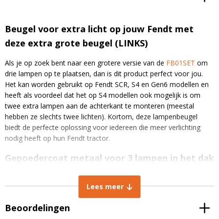
Beugel voor extra licht op jouw Fendt met
deze extra grote beugel (LINKS)
Als je op zoek bent naar een grotere versie van de
FB01SET
om
drie lampen op te plaatsen, dan is dit product perfect voor jou.
Het kan worden gebruikt op Fendt SCR, S4 en Gen6 modellen en
heeft als voordeel dat het op S4 modellen ook mogelijk is om
twee extra lampen aan de achterkant te monteren (meestal
hebben ze slechts twee lichten). Kortom, deze lampenbeugel
biedt de perfecte oplossing voor iedereen die meer verlichting
nodig heeft op hun Fendt tractor.
Gepoedercoat metaal voor 3 lampen in het dak
Deze zwarte gepoedercoate metalen linker beugel is ontworpen
Lees meer
om aan de achterkant van het dak te worden bevestigd en is
geschikt voor het bevestigen van drie lampen. De plaatbevestiging
Beoordelingen
voor de trekker heeft een breedte van 105 mm en een hoogte