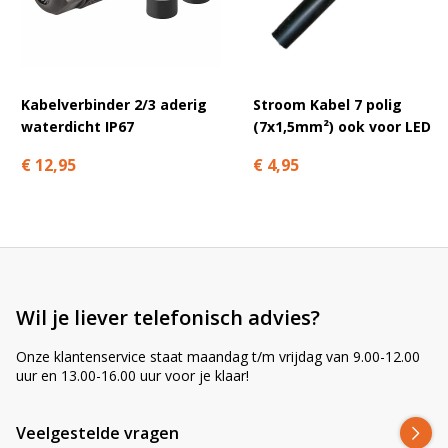
A
l
t
e
r
Kabelverbinder 2/3 aderig
Stroom Kabel 7 polig
n
waterdicht IP67
(7x1,5mm²) ook voor LED
a
t
€ 12,95
€ 4,95
i
v
e
:
Wil je liever telefonisch advies?
Onze klantenservice staat maandag t/m vrijdag van 9.00-12.00
uur en 13.00-16.00 uur voor je klaar!
Veelgestelde vragen