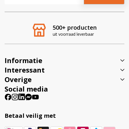
l
t
e
r
500+ producten
n
uit voorraad leverbaar
a
t
i
v
Informatie
e
:
Interessant
Overige
Social media
Betaal veilig met