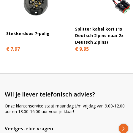
A
l
t
e
r
Splitter kabel kort (1x
n
Stekkerdoos 7-polig
Deutsch 2 pins naar 2x
a
Deutsch 2 pins)
t
€ 7,97
€ 9,95
i
v
e
:
Wil je liever telefonisch advies?
Onze klantenservice staat maandag t/m vrijdag van 9.00-12.00
uur en 13.00-16.00 uur voor je klaar!
Veelgestelde vragen