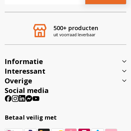
l
t
e
r
500+ producten
n
uit voorraad leverbaar
a
t
i
v
Informatie
e
:
Interessant
Overige
Social media
Betaal veilig met