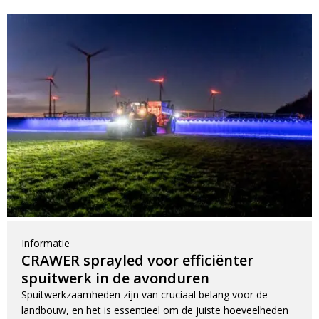
LED voordeelpakketten
LED voordeelpakketten
Overige producten
Overige producten
Bekijk alles
Blog
Over ons
Ervaringen
Gratis lichtplan
Klantenservice
0597-234500
Informatie
info@ledhandel24.nl
CRAWER sprayled voor efficiënter
+31611204496
spuitwerk in de avonduren
Spuitwerkzaamheden zijn van cruciaal belang voor de
landbouw, en het is essentieel om de juiste hoeveelheden