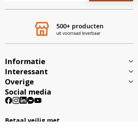
l
t
e
r
500+ producten
n
uit voorraad leverbaar
a
t
i
v
Informatie
e
:
Interessant
Overige
Social media
Betaal veilig met