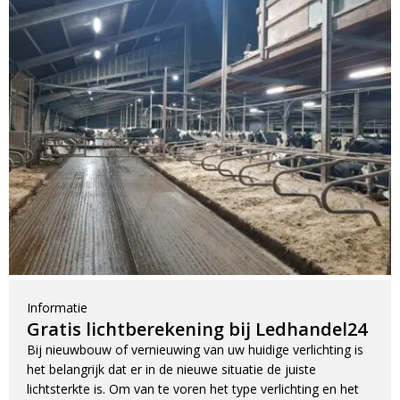
updates, promoties en aanbiedingen, leuke
Bevestig je inschrijving via de bevestigingsmail
klantverhalen en ontdek de klantfoto van de
in je inbox. Deze ontvang je binnen een paar
maand!
minuten.
Email
A
l
t
Informatie
e
Gratis lichtberekening bij Ledhandel24
r
Bij nieuwbouw of vernieuwing van uw huidige verlichting is
n
het belangrijk dat er in de nieuwe situatie de juiste
a
lichtsterkte is. Om van te voren het type verlichting en het
t