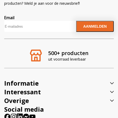
producten? Meld je aan voor de nieuwsbrief!
Email
A
l
t
e
r
500+ producten
n
uit voorraad leverbaar
a
t
i
v
Informatie
e
:
Interessant
Overige
Social media