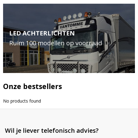
Bevestig je inschrijving via de bevestigingsmail
klantverhalen en ontdek de klantfoto van de
in je inbox. Deze ontvang je binnen een paar
maand!
minuten.
Email
LED ACHTERLICHTEN
Ruim 100 modellen op voorraad
Onze bestsellers
A
l
t
No products found
e
r
n
a
Wil je liever telefonisch advies?
t