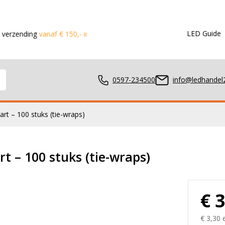
LED Guide
ng
vanaf € 150,- in de Benelux
Voor 15:00 besteld?
Dezelfde da
0597-234500
info@ledhandel2
rt – 100 stuks (tie-wraps)
mpen
t – 100 stuks (tie-wraps)
ger
€ 
€ 3,30 