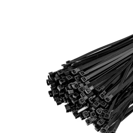
LED achterlichten
LED zwaaila
LED
LED breedtelampen
markerings
LED flitsers
LED verstral
LED Hal,- sta
LED sprayleds
gevelverlich
LED
Overige pro
voordeelpakketten