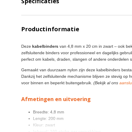
Specificaties
Productinformatie
Deze
kabelbinders
van 4,8 mm x 20 cm in zwart – ook beken
zelfsluitende binders voor professioneel en dagelijks gebrui
perfect om kabels, draden, slangen of andere onderdelen s
Gemaakt van duurzaam nylon zijn deze kabelbinders bestand
Dankzij het zelfsluitende mechanisme blijven ze stevig op 
voor binnen en beperkt buitengebruik.
(Bekijk al ons
aanslu
Afmetingen en uitvoering
Breedte: 4,8 mm
Lengte: 200 mm
Kleur: zwart
Inhoud: 100 stuks per verpakking