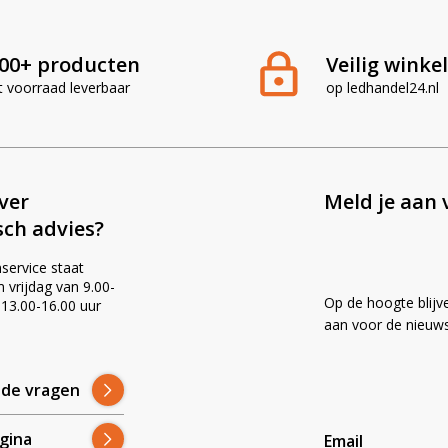
00+ producten
Veilig winke
t voorraad leverbaar
op ledhandel24.nl
ever
Meld je aan 
sch advies?
service staat
vrijdag van 9.00-
Op de hoogte blijv
 13.00-16.00 uur
!
aan voor de nieuws
lde vragen
gina
Email