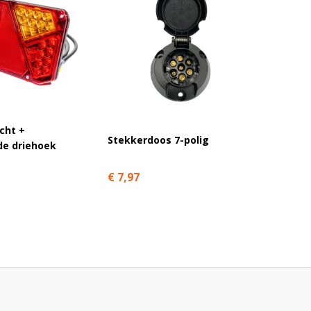
cht +
Stekkerdoos 7-polig
3 poli
de driehoek
€ 7,97
€ 6,49