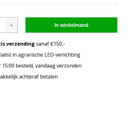
rs
In winkelmand
tis verzending
vanaf €150,-
ialist in agrarische LED-verlichting
pen passen op mijn
 15:00 besteld, vandaag verzonden
kkelijk achteraf betalen
merk, model en het bouwjaar van jouw trekker en
welke lampen de LED configurator jou aanbeveelt!