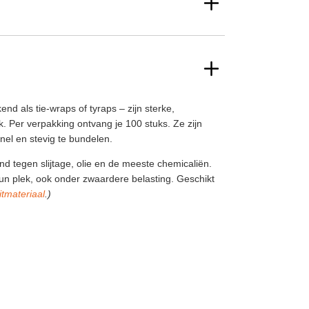
d als tie-wraps of tyraps – zijn sterke,
k. Per verpakking ontvang je 100 stuks. Ze zijn
nel en stevig te bundelen.
 tegen slijtage, olie en de meeste chemicaliën.
hun plek, ook onder zwaardere belasting. Geschikt
itmateriaal
.)