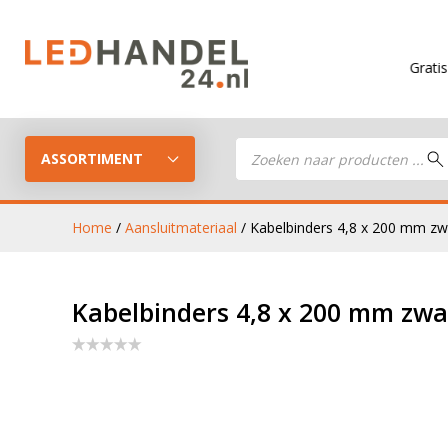
Gratis verzendi
Producten
zoeken
ASSORTIMENT
Home
/
Aansluitmateriaal
/ Kabelbinders 4,8 x 200 mm zwa
LED Guide
LED werkla
Kabelbinders 4,8 x 200 mm zwar
Stel je eigen LED-pakket samen
LED aanhan
LED koplampen
verlichting