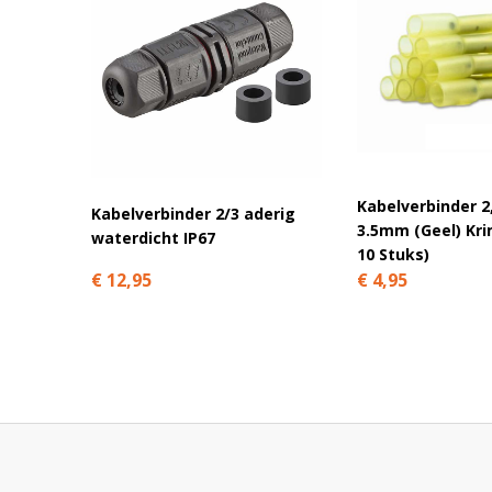
Waarom de ZA1033 bestellen bij Ledhande
Honderden klanten gingen je voor bij Ledhandel24.nl. We 
Trusted Shops
en
Kiyoh
.
Wij zijn specialist in LED-verlichting voor landbouwmachine
keuze.
Kabelverbinder 
Kabelverbinder 2/3 aderig
Handig om altijd op voorraad te hebben in de werkplaats o
3.5mm (Geel) Kri
waterdicht IP67
100 stuks; vandaag besteld is snel geleverd.
10 Stuks)
€ 12,95
€ 4,95