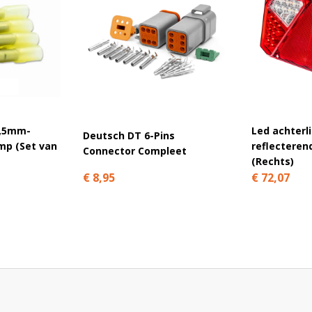
l24.nl?
hebben meer dan 2.500 positieve reviews via
s en helpen je graag bij het maken van de juiste
2,5mm-
Led achterli
Deutsch DT 6-Pins
f de cabine. Bestel eenvoudig de verpakking van
mp (Set van
reflecteren
Connector Compleet
(Rechts)
€ 8,95
€ 72,07