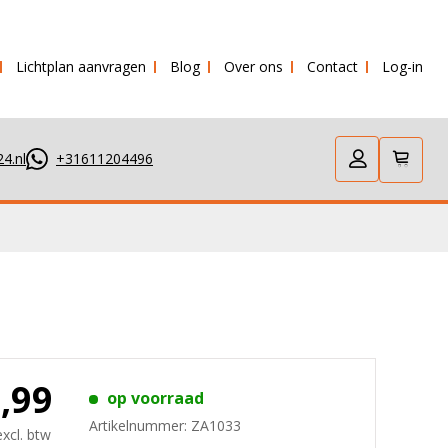
Lichtplan aanvragen
Blog
Over ons
Contact
Log-in
g verstuurd!
4.nl
+31611204496
3,99
op voorraad
Artikelnummer:
ZA1033
excl. btw