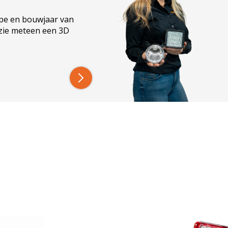
n de binding blijft strak – ook onder belasting.
ype en bouwjaar van
ED-verlichting
.
 zie meteen een 3D