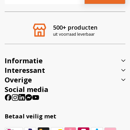
l
t
e
r
500+ producten
n
uit voorraad leverbaar
a
t
i
v
Informatie
e
:
Interessant
Overige
Social media
Betaal veilig met