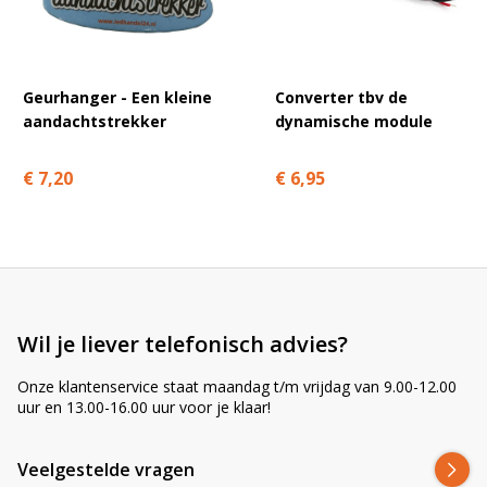
minuten.
Email
Geurhanger - Een kleine
Converter tbv de
aandachtstrekker
dynamische module
€ 7,20
€ 6,95
A
l
t
e
Wil je liever telefonisch advies?
r
n
Onze klantenservice staat maandag t/m vrijdag van 9.00-12.00
a
uur en 13.00-16.00 uur voor je klaar!
t
i
v
Veelgestelde vragen
e