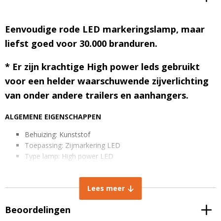
Eenvoudige rode LED markeringslamp, maar
liefst goed voor 30.000 branduren.
* Er zijn krachtige High power leds gebruikt
voor een helder waarschuwende zijverlichting
van onder andere trailers en aanhangers.
ALGEMENE EIGENSCHAPPEN
Behuizing: Kunststof
Toepassing: Zijmarkering LED
Type lamp: High power LED
Brandstand: Alle standen mogelijk
Levensduur: 30000 uren
Lees meer
IP rating: IP68 stof- en waterdicht
Lichtkleur: Rood
Beoordelingen
Spanning: 10-30V