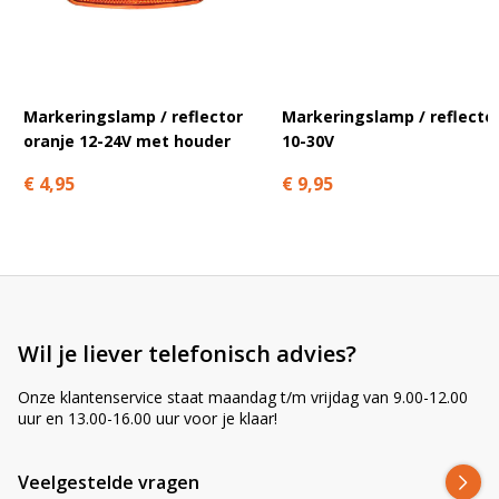
A
l
t
e
r
Markeringslamp / reflector
Markeringslamp / reflecto
n
oranje 12-24V met houder
10-30V
a
t
€ 4,95
€ 9,95
i
v
e
:
Wil je liever telefonisch advies?
Onze klantenservice staat maandag t/m vrijdag van 9.00-12.00
uur en 13.00-16.00 uur voor je klaar!
Veelgestelde vragen