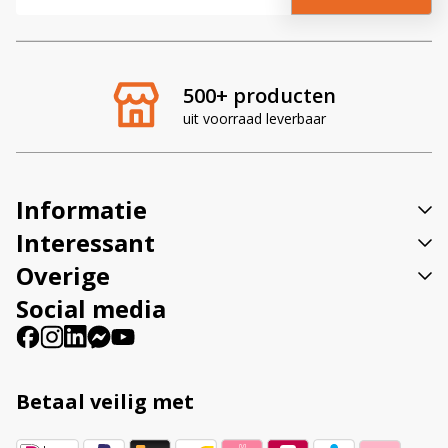
l
t
e
r
500+ producten
n
uit voorraad leverbaar
a
t
i
v
Informatie
e
:
Interessant
Overige
Social media
Betaal veilig met