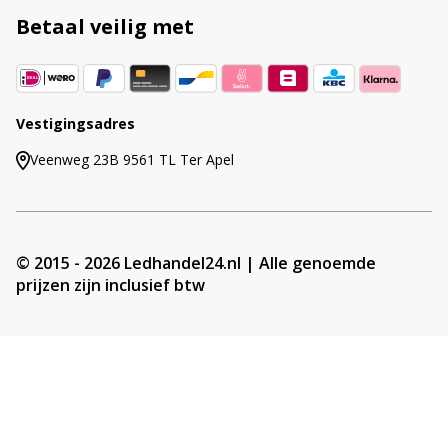
t
Betaal veilig met
i
v
e
:
Vestigingsadres
Veenweg 23B 9561 TL Ter Apel
© 2015 - 2026 Ledhandel24.nl | Alle genoemde
prijzen zijn inclusief btw