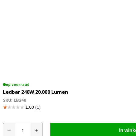
op voorraad
Ledbar 240W 20.000 Lumen
SKU: LB240
Ledbar
A
In win
240W
l