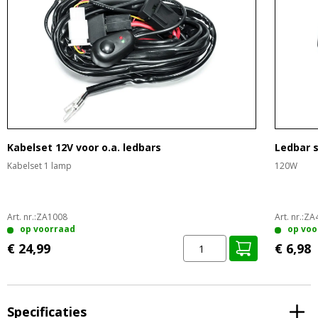
Kabelset 12V voor o.a. ledbars
Ledbar 
Kabelset 1 lamp
120W
Art. nr.:
ZA1008
Art. nr.:
ZA
op voorraad
op voo
€ 24,99
€ 6,98
Specificaties