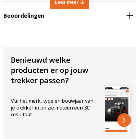
Lees meer
IP rating: IP67 stof- en dompeldicht
TECHNISCHE EIGENSCHAPPEN
Beoordelingen
Lichtintensiteit: 20.000 Lumen
Lichtkleur: wit
Kleurtemperatuur: 6500K
Stralingshoek: 30° Spot + 60° Flood Beam (COMBO)
ELEKTRISCHE EIGENSCHAPPEN
Benieuwd welke
producten er op jouw
Vermogen: 240W
Spanning: 9-32V
trekker passen?
AFMETINGEN IN MM:
Breedte lamp: 1060 mm
Vul het merk, type en bouwjaar van
Hoogte lamp: 85 mm
je trekker in en zie meteen een 3D
Dikte lamp: 78 mm
resultaat
AFMETINGEN IN MM MET BEUGEL:
Breedte lamp: 1120 mm