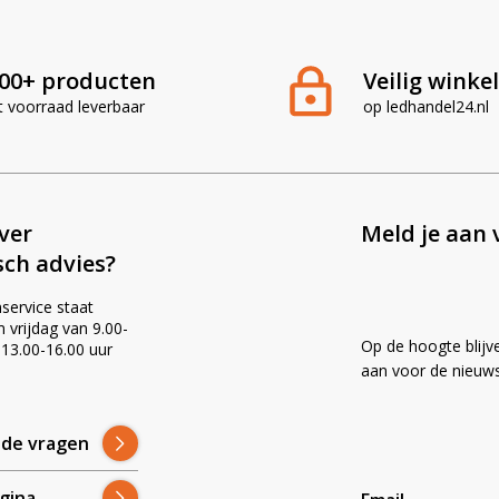
00+ producten
Veilig winke
t voorraad leverbaar
op ledhandel24.nl
ever
Meld je aan 
sch advies?
service staat
vrijdag van 9.00-
Op de hoogte blijv
 13.00-16.00 uur
!
aan voor de nieuws
lde vragen
gina