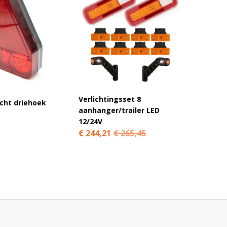
Verlichtingsset 8
icht driehoek
Achter
aanhanger/trailer LED
functi
12/24V
€ 59,9
€ 244,21
€ 265,45