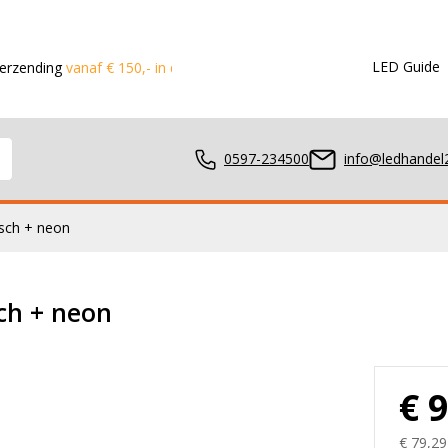
LED Guide
vanaf € 150,- in de Benelux
Voor 15:00 besteld?
Dezelfde dag 
0597-234500
info@ledhandel2
isch + neon
mpen
ch + neon
ger
€ 
€ 79,29