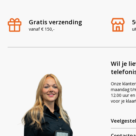
Gratis verzending
5
vanaf € 150,-
ui
Wil je li
telefoni
Onze klanten
maandag t/m 
12.00 uur en
voor je klaar
Veelgeste
Contactpa