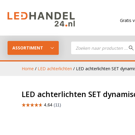
Gratis verzending
Producten
zoeken
ASSORTIMENT
Home
/
LED achterlichten
/ LED achterlichten SET dynam
LED Guide
LED werkla
LED achterlichten SET dynamis
Stel je eigen LED-pakket samen
LED aanhan
LED koplampen
verlichting