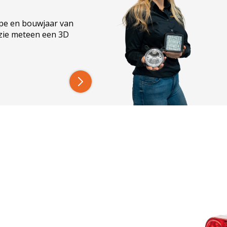
ype en bouwjaar van
 zie meteen een 3D
trips.
et maken. Achterlichten met naar links of rechts
g aanwijzen kunnen beide achterlichten in deze
t, knipperlicht, remlicht, mistlicht,
jven heel lang hun werk doen. De leds, die ook al
or meer dan 20.000 branduren.
appen;
 echt wel tegen een stootje kan. Wat voltage
Maar liefst 71 leds in totaal zorgen voor een zeer
 bij slecht zicht.
r herkennen want:
Ledhandel24.nl voor het beste