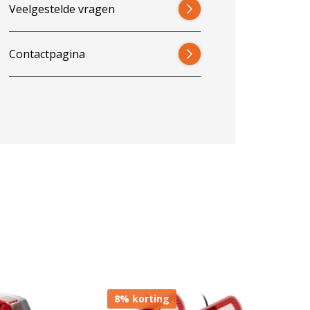
Veelgestelde vragen
Contactpagina
8% korting
9% ko