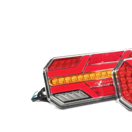
LED achterlichten
LED zwaaila
LED
LED breedtelampen
markerings
LED flitsers
LED verstral
LED Hal,- sta
LED sprayleds
gevelverlich
LED
Overige pro
voordeelpakketten