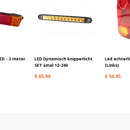
LED - 2 meter
LED Dynamisch knipperlicht
Led achterl
SET smal 12-24V
(Links)
€ 65,90
€ 50,95