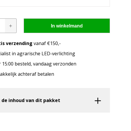
In winkelmand
en
tis verzending
vanaf €150,-
ialist in agrarische LED-verlichting
pen passen op mijn
 15:00 besteld, vandaag verzonden
merk, model en het bouwjaar van jouw trekker en
kkelijk achteraf betalen
welke lampen de LED configurator jou aanbeveelt!
 de inhoud van dit pakket