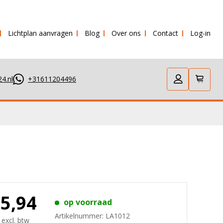
Lichtplan aanvragen
Blog
Over ons
Contact
Log-in
verstuurd!
4.nl
+31611204496
95,94
op voorraad
Artikelnummer:
LA1012
 excl. btw