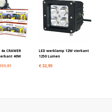
t 4x CRAWER
LED werklamp 12W vierkant
CRAWER
ierkant 40W
1250 Lumen
magnee
359,81
€ 32,95
€ 27,9