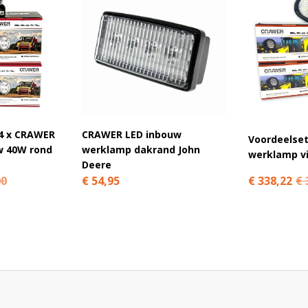
jn geschikt voor zowel 12V als 24V
lamp en de aansluiting op je machine.
atst?
4 x CRAWER
CRAWER LED inbouw
Voordeelse
mpen?
w 40W rond
werklamp dakrand John
werklamp v
Deere
€ 338,22
€ 
00
€ 54,95
werklamp bij Ledhandel24?
hebben inmiddels meer dan 2.500 positieve reviews
s en helpen je graag bij het maken van de juiste
 met een robuuste behuizing. Bestel vandaag nog