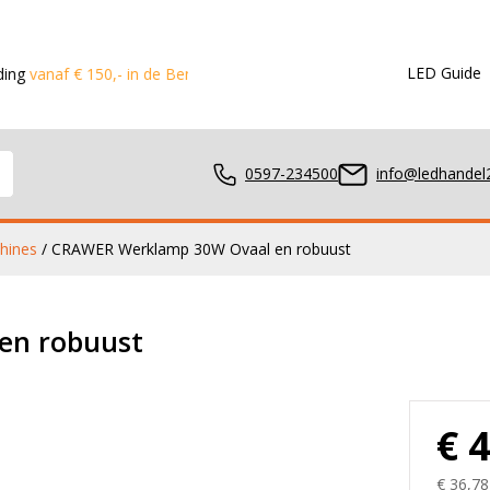
LED Guide
 150,- in de Benelux
Voor 15:00 besteld?
Dezelfde dag verstu
0597-234500
info@ledhandel2
hines
/ CRAWER Werklamp 30W Ovaal en robuust
mpen
en robuust
ger
€ 
€ 36,78