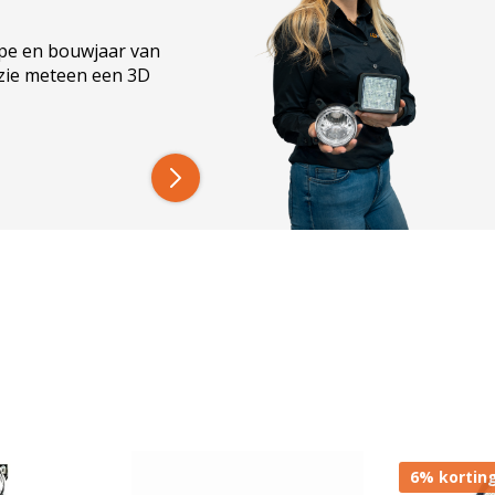
op de machine. Bij vragen kun je altijd
contact
ype en bouwjaar van
 zie meteen een 3D
op landbouwmachines
alogeen werklampen. Dat betekent minder belasting
s wanneer meerdere werklampen tegelijk worden
lingen, stof, modder en regen. Een stevige
 tegen deze omstandigheden, waardoor hij geschikt
6% kortin
ertuigen?