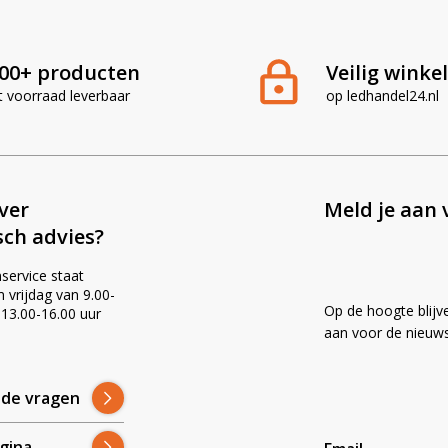
00+ producten
Veilig winke
t voorraad leverbaar
op ledhandel24.nl
ever
Meld je aan 
sch advies?
service staat
vrijdag van 9.00-
Op de hoogte blijv
 13.00-16.00 uur
!
aan voor de nieuws
lde vragen
gina