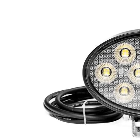
LED achterlichten
LED zwaaila
LED
LED breedtelampen
markerings
LED flitsers
LED verstral
LED Hal,- sta
LED sprayleds
gevelverlich
LED
Overige pro
voordeelpakketten