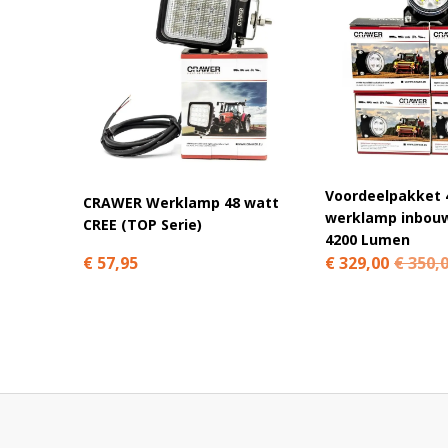
Ja, veel LED werklampen voor landbouwmachines zi
systemen. Controleer altijd de specificaties van de 
Kan ik deze werklamp zelf monteren?
Waar wordt een ovale werklamp meestal gepla
Voordeelpakket 
CRAWER Werklamp 48 watt
Is LED verlichting beter dan halogeen werkla
werklamp inbou
CREE (TOP Serie)
4200 Lumen
€ 57,95
€ 329,00
€ 350,
Waarom bestel je de CRAWER 30W ovale 
Honderden klanten gingen je voor bij Ledhandel24.nl. Wij 
via
Trusted Shops
en
Kiyoh
.
Wij zijn specialist in LED-verlichting voor landbouwmachine
keuze.
Deze CRAWER LED werklamp combineert krachtig werklicht