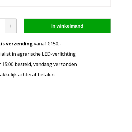
In winkelmand
tis verzending
vanaf €150,-
ialist in agrarische LED-verlichting
pen passen op mijn
 15:00 besteld, vandaag verzonden
merk, model en het bouwjaar van jouw trekker en
kkelijk achteraf betalen
welke lampen de LED configurator jou aanbeveelt!