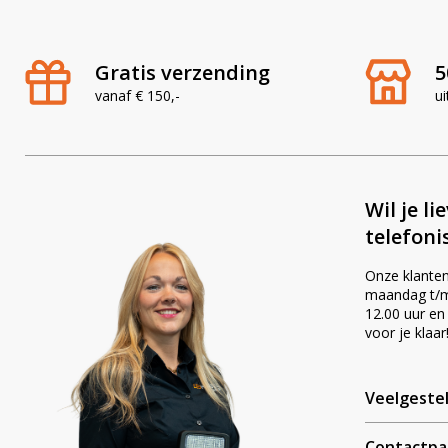
en zorg voor goed zicht tijdens het werk.
Gratis verzending
5
vanaf € 150,-
ui
Wil je li
telefoni
Onze klanten
maandag t/m 
12.00 uur en
voor je klaar
Veelgeste
Contactpa