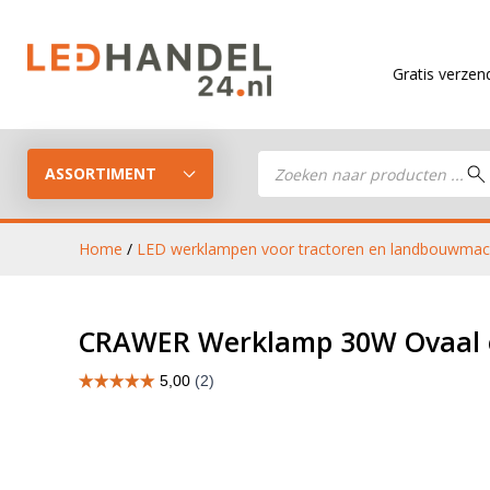
Gratis verzending
vanaf €
Producten
zoeken
ASSORTIMENT
Home
/
LED werklampen voor tractoren en landbouwmac
LED Guide
LED werkla
CRAWER Werklamp 30W Ovaal 
Stel je eigen LED-pakket samen
LED aanhan
LED koplampen
verlichting