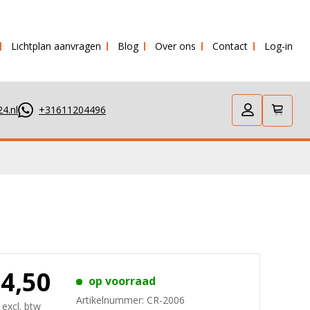
Lichtplan aanvragen
Blog
Over ons
Contact
Log-in
urd!
4.nl
+31611204496
44,50
op voorraad
Artikelnummer:
CR-2006
 excl. btw