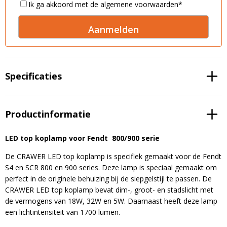
LED voordeelpakketten
Consent
*
Ik ga akkoord met de algemene voorwaarden
*
LED voordeelpakketten
Overige producten
Overige producten
A
Bekijk alles
Blog
l
t
Over ons
Specificaties
e
r
Ervaringen
n
a
Productinformatie
Gratis lichtplan
t
i
Klantenservice
LED top koplamp voor Fendt 800/900 serie
v
e
De CRAWER LED top koplamp is specifiek gemaakt voor de Fendt
:
S4 en SCR 800 en 900 series. Deze lamp is speciaal gemaakt om
0597-234500
perfect in de originele behuizing bij de siepgelstijl te passen. De
info@ledhandel24.nl
CRAWER LED top koplamp bevat dim-, groot- en stadslicht met
+31611204496
de vermogens van 18W, 32W en 5W. Daarnaast heeft deze lamp
een lichtintensiteit van 1700 lumen.