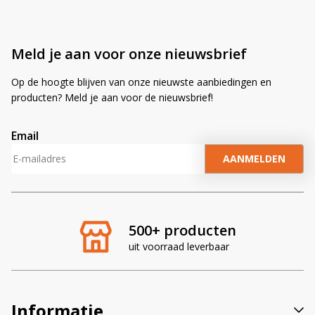
Meld je aan voor onze nieuwsbrief
Op de hoogte blijven van onze nieuwste aanbiedingen en
producten? Meld je aan voor de nieuwsbrief!
Email
A
l
t
e
r
500+ producten
n
uit voorraad leverbaar
a
t
i
v
Informatie
e