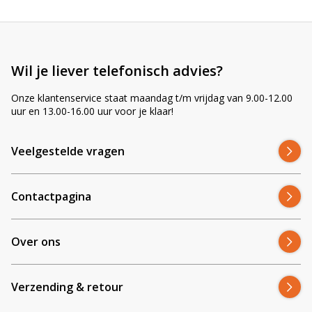
A
l
t
e
Wil je liever telefonisch advies?
r
n
Onze klantenservice staat maandag t/m vrijdag van 9.00-12.00
a
uur en 13.00-16.00 uur voor je klaar!
t
i
v
Veelgestelde vragen
e
:
Contactpagina
Over ons
Verzending & retour