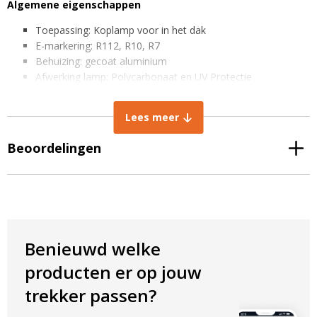
Algemene eigenschappen
Toepassing: Koplamp voor in het dak
E-markering: R112, R10, R7
Behuizing: gecoat aluminium
Afwerking lamp: Polycarbonaat en UV Protectie
Mark led chips: OSRAM
IP rating: IP67 stof- en waterdicht
Lees meer
EMC Radio ontstoord: CISPR Klasse 4
Beoordelingen
Technische eigenschappen
Lichtintensiteit per lamp: 1700 Lumen
Kleurtemperatuur: 6000K
Elektrische eigenschappen
Vermogen dimlicht: 18W
Benieuwd welke
Vermogen grootlicht: 32W
producten er op jouw
Vermogen stadslicht: 5W
Spanning: 9-32V
trekker passen?
Afmetingen per lamp