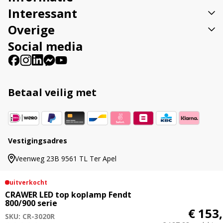
:
Interessant
Overige
Social media
Betaal veilig met
Vestigingsadres
Veenweg 23B 9561 TL Ter Apel
uitverkocht
CRAWER LED top koplamp Fendt
800/900 serie
© 2015 - 2026 Ledhandel24.nl | Alle genoemde
€ 153
SKU: CR-3020R
prijzen zijn inclusief btw