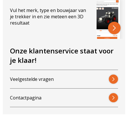
Diameter lamp: 144mm
Vul het merk, type en bouwjaar van
Diepte lamp: 79,3mm
je trekker in en zie meteen een 3D
resultaat
Past op de volgende modellen:
Fendt S4
Fendt 800
Fendt 900
Onze klantenservice staat voor
je klaar!
Veelgestelde vragen
Contactpagina