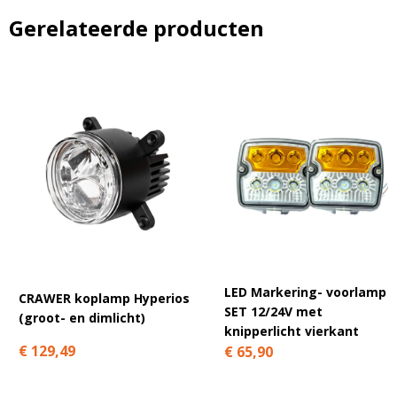
Gerelateerde producten
Blijf op de hoogte van nieuwe product updates,
promoties en aanbiedingen, leuke klantverhalen
en ontdek de klantfoto van de maand!
Bevestig je inschrijving via de bevestigingsmail in je
inbox. Deze ontvang je binnen een paar minuten.
Email
LED Markering- voorlamp
CRAWER koplamp Hyperios
SET 12/24V met
(groot- en dimlicht)
knipperlicht vierkant
€ 129,49
€ 65,90