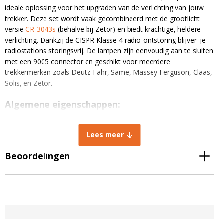
ideale oplossing voor het upgraden van de verlichting van jouw
trekker. Deze set wordt vaak gecombineerd met de grootlicht
versie
CR-3043s
(behalve bij Zetor) en biedt krachtige, heldere
verlichting. Dankzij de CISPR Klasse 4 radio-ontstoring blijven je
radiostations storingsvrij. De lampen zijn eenvoudig aan te sluiten
met een 9005 connector en geschikt voor meerdere
trekkermerken zoals Deutz-Fahr, Same, Massey Ferguson, Claas,
Solis, en Zetor.
Algemene eigenschappen:
E-markering
: E9 R149, R10
Lees meer
Behuizing
: Aluminium
Toepassing
: Dimlicht
Beoordelingen
Aansluiting
: 9005 connector
Stralingshoek
: Dimlicht
IP-classificatie
: IP67 stof- en waterdicht
CISPR klasse
: Klasse 4
Technische eigenschappen: