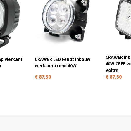
CRAWER inb
p vierkant
CRAWER LED Fendt inbouw
40W CREE vo
n
werklamp rond 40W
Valtra
€ 87,50
€ 87,50