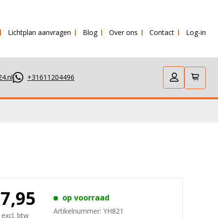
Lichtplan aanvragen
Blog
Over ons
Contact
Log-in
 verstuurd!
4.nl
+31611204496
27,95
op voorraad
Artikelnummer:
YH821
 excl. btw