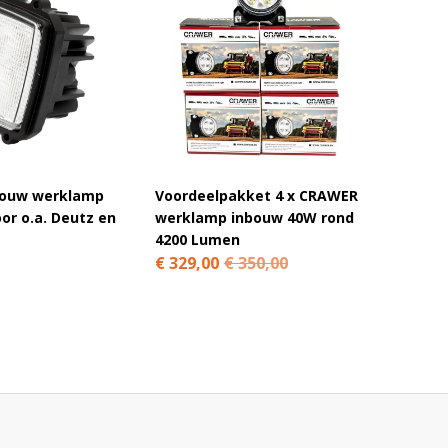
ouw werklamp
Voordeelpakket 4 x CRAWER
LED we
or o.a. Deutz en
werklamp inbouw 40W rond
1250 L
4200 Lumen
€ 32,9
€ 329,00
€ 350,00