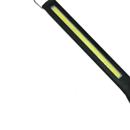
LED achterlichten
LED zwaaila
LED
LED breedtelampen
markerings
LED flitsers
LED verstral
LED Hal,- sta
LED sprayleds
gevelverlich
LED
Overige pro
voordeelpakketten