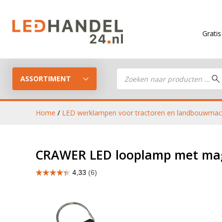
Gratis verzendin
Producten
zoeken
ASSORTIMENT
Home
/
LED werklampen voor tractoren en landbouwmac
LED Guide
LED werkla
CRAWER LED looplamp met mag
Stel je eigen LED-pakket samen
LED aanhan
LED koplampen
verlichting