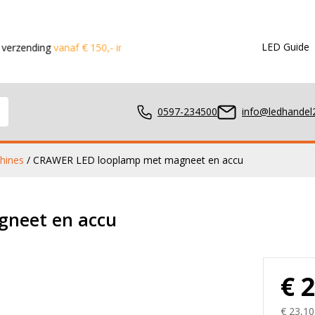
LED Guide
g
vanaf € 150,- in de Benelux
Voor 15:00 besteld?
Dezelfde dag
0597-234500
info@ledhandel2
hines
/ CRAWER LED looplamp met magneet en accu
mpen
neet en accu
ger
€ 
€ 23,10