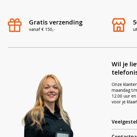
Gratis verzending
5
vanaf € 150,-
ui
Wil je li
telefoni
Onze klanten
maandag t/m 
12.00 uur en
voor je klaar
Veelgeste
Contactpa