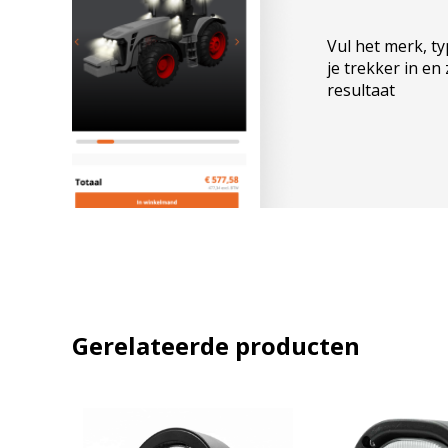
Email
Vul het merk, t
je trekker in en
resultaat
A
l
t
e
r
n
a
Gerelateerde producten
t
i
v
e
: