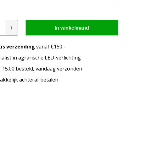
In winkelmand
tis verzending
vanaf €150,-
ialist in agrarische LED-verlichting
pen passen op mijn
 15:00 besteld, vandaag verzonden
merk, model en het bouwjaar van jouw trekker en
kkelijk achteraf betalen
welke lampen de LED configurator jou aanbeveelt!