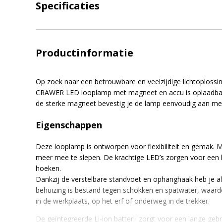
Specificaties
Productinformatie
Op zoek naar een betrouwbare en veelzijdige lichtoplossi
CRAWER LED looplamp met magneet en accu is oplaadbaar 
de sterke magneet bevestig je de lamp eenvoudig aan met
Eigenschappen
Deze looplamp is ontworpen voor flexibiliteit en gemak. M
meer mee te slepen. De krachtige LED’s zorgen voor een he
hoeken.
Dankzij de verstelbare standvoet en ophanghaak heb je alti
behuizing is bestand tegen schokken en spatwater, waardo
in de werkplaats, op het erf of onderweg in de trekker.
De geïntegreerde Li-ion batterij zorgt voor een lange geb